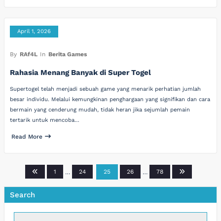
April 1, 2026
By
RAf4L
In
Berita Games
Rahasia Menang Banyak di Super Togel
Supertogel telah menjadi sebuah game yang menarik perhatian jumlah
besar individu. Melalui kemungkinan penghargaan yang signifikan dan cara
bermain yang cenderung mudah, tidak heran jika sejumlah pemain
tertarik untuk mencoba…
Read More
Posts
1
…
24
25
26
…
78
pagination
Search