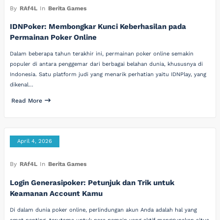
By
RAf4L
In
Berita Games
IDNPoker: Membongkar Kunci Keberhasilan pada
Permainan Poker Online
Dalam beberapa tahun terakhir ini, permainan poker online semakin
populer di antara penggemar dari berbagai belahan dunia, khususnya di
Indonesia. Satu platform judi yang menarik perhatian yaitu IDNPlay, yang
dikenal…
Read More
April 4, 2026
By
RAf4L
In
Berita Games
Login Generasipoker: Petunjuk dan Trik untuk
Keamanan Account Kamu
Di dalam dunia poker online, perlindungan akun Anda adalah hal yang