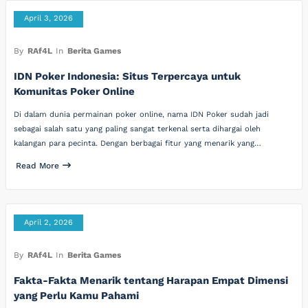
April 3, 2026
By
RAf4L
In
Berita Games
IDN Poker Indonesia: Situs Terpercaya untuk
Komunitas Poker Online
Di dalam dunia permainan poker online, nama IDN Poker sudah jadi
sebagai salah satu yang paling sangat terkenal serta dihargai oleh
kalangan para pecinta. Dengan berbagai fitur yang menarik yang…
Read More
April 2, 2026
By
RAf4L
In
Berita Games
Fakta-Fakta Menarik tentang Harapan Empat Dimensi
yang Perlu Kamu Pahami