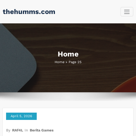
Skip
thehumms.com
to
content
Home
Home
»
Page 25
April 5, 2026
By
RAf4L
In
Berita Games