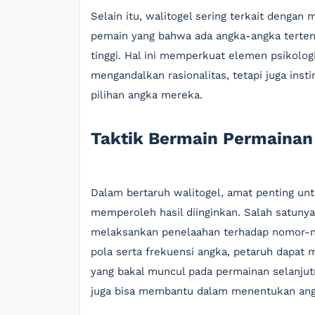
Selain itu, walitogel sering terkait deng
pemain yang bahwa ada angka-angka tertent
tinggi. Hal ini memperkuat elemen psikolog
mengandalkan rasionalitas, tetapi juga ins
pilihan angka mereka.
Taktik Bermain Permainan
Dalam bertaruh walitogel, amat penting unt
memperoleh hasil diinginkan. Salah satunya
melaksankan penelaahan terhadap nomor-n
pola serta frekuensi angka, petaruh dapa
yang bakal muncul pada permainan selanjut
juga bisa membantu dalam menentukan angk