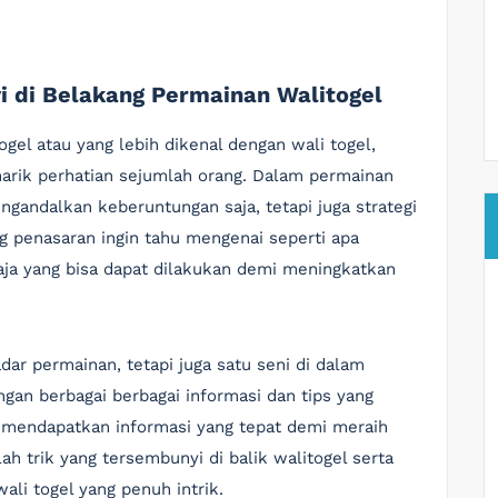
 di Belakang Permainan Walitogel
ogel atau yang lebih dikenal dengan wali togel,
arik perhatian sejumlah orang. Dalam permainan
gandalkan keberuntungan saja, tetapi juga strategi
g penasaran ingin tahu mengenai seperti apa
saja yang bisa dapat dilakukan demi meningkatkan
dar permainan, tetapi juga satu seni di dalam
an berbagai berbagai informasi dan tips yang
k mendapatkan informasi yang tepat demi meraih
ah trik yang tersembunyi di balik walitogel serta
i togel yang penuh intrik.