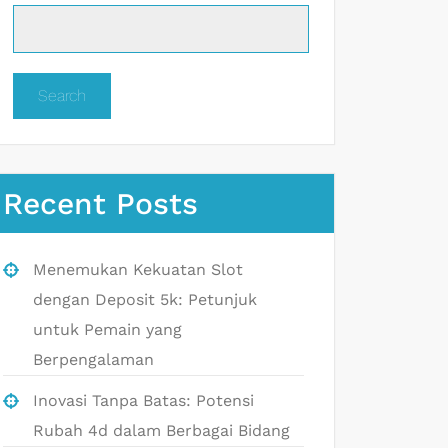
Search
Recent Posts
Menemukan Kekuatan Slot
dengan Deposit 5k: Petunjuk
untuk Pemain yang
Berpengalaman
Inovasi Tanpa Batas: Potensi
Rubah 4d dalam Berbagai Bidang