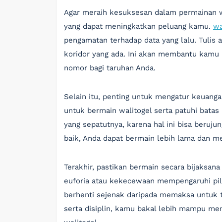
Agar meraih kesuksesan dalam permainan wa
yang dapat meningkatkan peluang kamu.
wa
pengamatan terhadap data yang lalu. Tulis 
koridor yang ada. Ini akan membantu kamu
nomor bagi taruhan Anda.
Selain itu, penting untuk mengatur keuang
untuk bermain walitogel serta patuhi batas 
yang sepatutnya, karena hal ini bisa beruj
baik, Anda dapat bermain lebih lama dan m
Terakhir, pastikan bermain secara bijaksa
euforia atau kekecewaan mempengaruhi pili
berhenti sejenak daripada memaksa untuk
serta disiplin, kamu bakal lebih mampu m