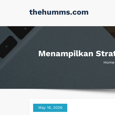
Skip
thehumms.com
to
content
Menampilkan Strat
Home
May 16, 2026