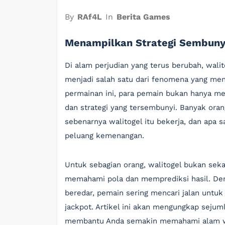
By
RAf4L
In
Berita Games
Menampilkan Strategi Sembunyi
Di alam perjudian yang terus berubah, walit
menjadi salah satu dari fenomena yang men
permainan ini, para pemain bukan hanya men
dan strategi yang tersembunyi. Banyak oran
sebenarnya walitogel itu bekerja, dan apa 
peluang kemenangan.
Untuk sebagian orang, walitogel bukan seka
memahami pola dan memprediksi hasil. Deng
beredar, pemain sering mencari jalan untu
jackpot. Artikel ini akan mengungkap sejuml
membantu Anda semakin memahami alam wal