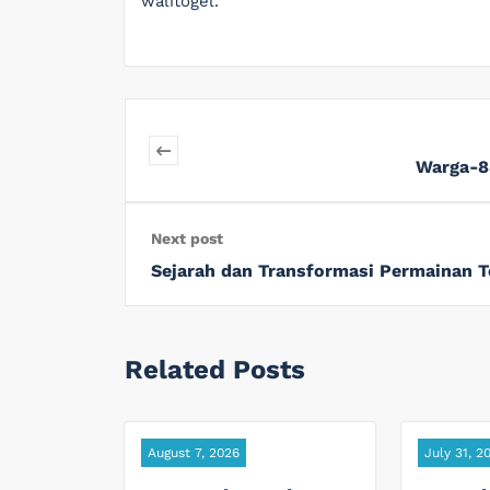
walitogel.
Warga-8
Next post
Sejarah dan Transformasi Permainan To
Related Posts
August 7, 2026
July 31, 2