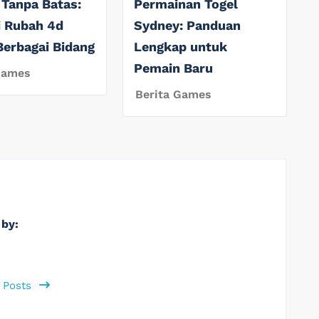
 Tanpa Batas:
Permainan Togel
i Rubah 4d
Sydney: Panduan
Berbagai Bidang
Lengkap untuk
Pemain Baru
Games
Berita Games
 by:
l Posts