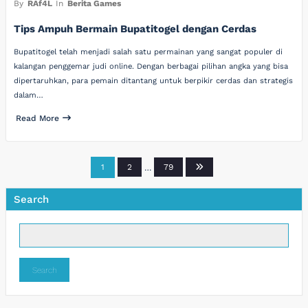
By
RAf4L
In
Berita Games
Tips Ampuh Bermain Bupatitogel dengan Cerdas
Bupatitogel telah menjadi salah satu permainan yang sangat populer di
kalangan penggemar judi online. Dengan berbagai pilihan angka yang bisa
dipertaruhkan, para pemain ditantang untuk berpikir cerdas dan strategis
dalam…
Read More
Posts
1
2
…
79
pagination
Search
Search