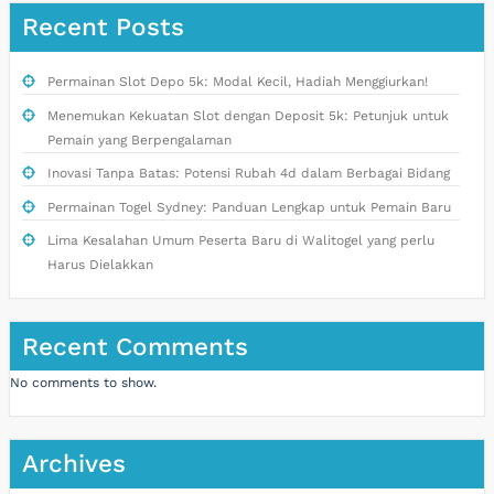
Recent Posts
Permainan Slot Depo 5k: Modal Kecil, Hadiah Menggiurkan!
Menemukan Kekuatan Slot dengan Deposit 5k: Petunjuk untuk
Pemain yang Berpengalaman
Inovasi Tanpa Batas: Potensi Rubah 4d dalam Berbagai Bidang
Permainan Togel Sydney: Panduan Lengkap untuk Pemain Baru
Lima Kesalahan Umum Peserta Baru di Walitogel yang perlu
Harus Dielakkan
Recent Comments
No comments to show.
Archives