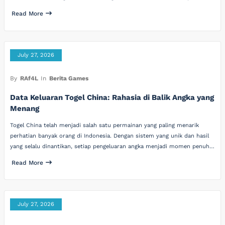
Read More
July 27, 2026
By
RAf4L
In
Berita Games
Data Keluaran Togel China: Rahasia di Balik Angka yang
Menang
Togel China telah menjadi salah satu permainan yang paling menarik
perhatian banyak orang di Indonesia. Dengan sistem yang unik dan hasil
yang selalu dinantikan, setiap pengeluaran angka menjadi momen penuh…
Read More
July 27, 2026