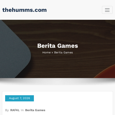
Skip
thehumms.com
to
content
Berita Games
Home
»
Berita Games
August 7, 2026
By
RAf4L
In
Berita Games