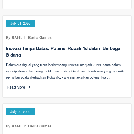
July 31, 2026
By
RAf4L
In
Berita Games
Inovasi Tanpa Batas: Potensi Rubah 4d dalam Berbagai
Bidang
Dalam era digital yang terus berkembang, inovasi menjadi kunci utama dalam
menciptakan solusi yang efektif dan efisien. Salah satu terobosan yang menarik
perhatian adalah kehadiran Rubah4d, yang menawarkan potensi luar…
Read More
July 30, 2026
By
RAf4L
In
Berita Games