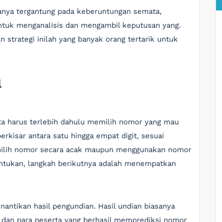
anya tergantung pada keberuntungan semata,
tuk menganalisis dan mengambil keputusan yang.
strategi inilah yang banyak orang tertarik untuk
l
ta harus terlebih dahulu memilih nomor yang mau
rkisar antara satu hingga empat digit, sesuai
milih nomor secara acak maupun menggunakan nomor
entukan, langkah berikutnya adalah menempatkan
nantikan hasil pengundian. Hasil undian biasanya
 dan para peserta yang berhasil memprediksi nomor