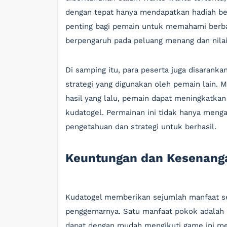
dengan tepat hanya mendapatkan hadiah ber
penting bagi pemain untuk memahami berbaga
berpengaruh pada peluang menang dan nilai
Di samping itu, para peserta juga disaran
strategi yang digunakan oleh pemain lain.
hasil yang lalu, pemain dapat meningkatk
kudatogel. Permainan ini tidak hanya menga
pengetahuan dan strategi untuk berhasil.
Keuntungan dan Kesenang
Kudatogel memberikan sejumlah manfaat se
penggemarnya. Satu manfaat pokok adalah
dapat dengan mudah mengikuti game ini me