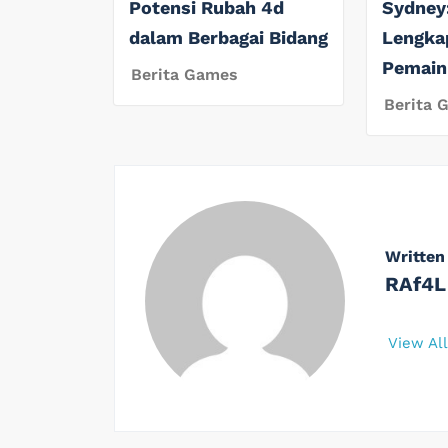
Potensi Rubah 4d
Sydney
dalam Berbagai Bidang
Lengka
Pemain
Berita Games
Berita 
Written
RAf4L
View Al