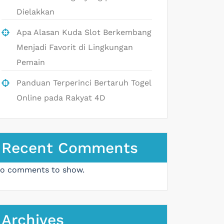
Dielakkan
Apa Alasan Kuda Slot Berkembang
Menjadi Favorit di Lingkungan
Pemain
Panduan Terperinci Bertaruh Togel
Online pada Rakyat 4D
Recent Comments
o comments to show.
Archives