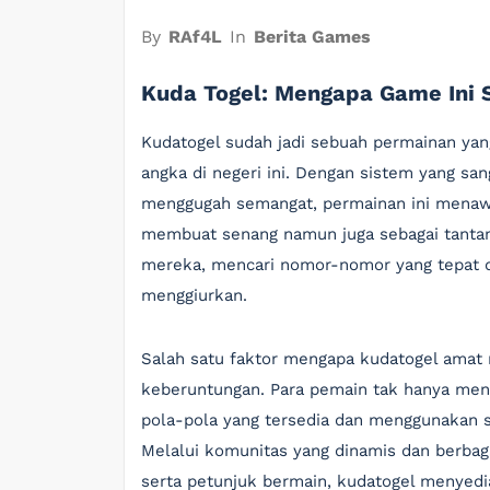
By
RAf4L
In
Berita Games
Kuda Togel: Mengapa Game Ini 
Kudatogel sudah jadi sebuah permainan yan
angka di negeri ini. Dengan sistem yang sa
menggugah semangat, permainan ini menawa
membuat senang namun juga sebagai tantang
mereka, mencari nomor-nomor yang tepat
menggiurkan.
Salah satu faktor mengapa kudatogel amat 
keberuntungan. Para pemain tak hanya meng
pola-pola yang tersedia dan menggunakan
Melalui komunitas yang dinamis dan berbag
serta petunjuk bermain, kudatogel menyedi