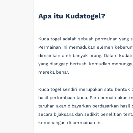
Apa itu Kudatogel?
Kuda togel adalah sebuah permainan yang sa
Permainan ini memadukan elemen keberunt
dimainkan oleh banyak orang. Dalam kudat
yang dianggap bertuah, kemudian menunggu 
mereka benar.
Kuda togel sendiri merupakan satu bentuk d
hasil perlombaan kuda. Para pemain akan m
taruhan akan dibayarkan berdasarkan hasil
secara bijaksana dan sedikit penelitian te
kemenangan di permainan ini.