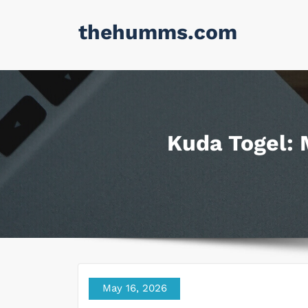
Skip
thehumms.com
to
content
Kuda Togel:
May 16, 2026