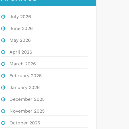
July 2026
June 2026
May 2026
April 2026
March 2026
February 2026
January 2026
December 2025
November 2025
October 2025