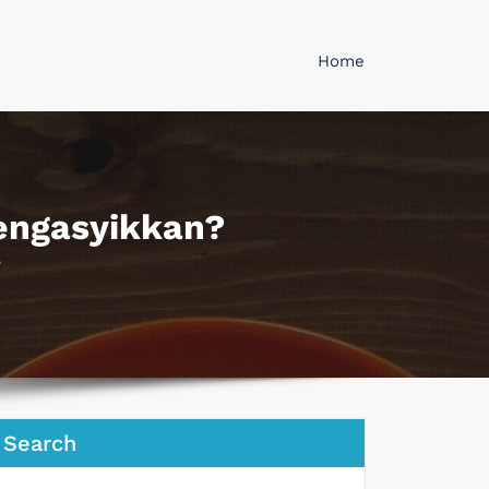
Home
engasyikkan?
?
Search