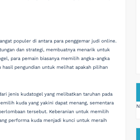
ngat populer di antara para penggemar judi online.
ungan dan strategi, membuatnya menarik untuk
ogel, para pemain biasanya memilih angka-angka
hasil pengundian untuk melihat apakah pilihan
ari jenis kudatogel yang melibatkan taruhan pada
emilih kuda yang yakini dapat menang, sementara
N
 perlombaan tersebut. Keberanian untuk memilih
ntang performa kuda menjadi kunci untuk meraih