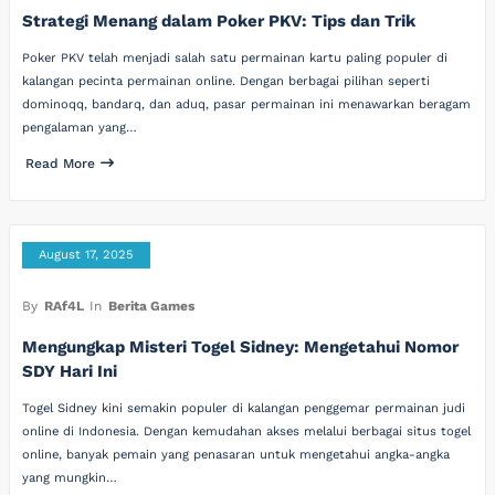
Strategi Menang dalam Poker PKV: Tips dan Trik
Poker PKV telah menjadi salah satu permainan kartu paling populer di
kalangan pecinta permainan online. Dengan berbagai pilihan seperti
dominoqq, bandarq, dan aduq, pasar permainan ini menawarkan beragam
pengalaman yang…
Read More
August 17, 2025
By
RAf4L
In
Berita Games
Mengungkap Misteri Togel Sidney: Mengetahui Nomor
SDY Hari Ini
Togel Sidney kini semakin populer di kalangan penggemar permainan judi
online di Indonesia. Dengan kemudahan akses melalui berbagai situs togel
online, banyak pemain yang penasaran untuk mengetahui angka-angka
yang mungkin…