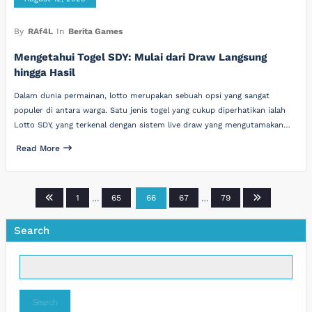
By
RAf4L
In
Berita Games
Mengetahui Togel SDY: Mulai dari Draw Langsung
hingga Hasil
Dalam dunia permainan, lotto merupakan sebuah opsi yang sangat
populer di antara warga. Satu jenis togel yang cukup diperhatikan ialah
Lotto SDY, yang terkenal dengan sistem live draw yang mengutamakan…
Read More
Posts
1
…
65
66
67
…
79
pagination
Search
Search