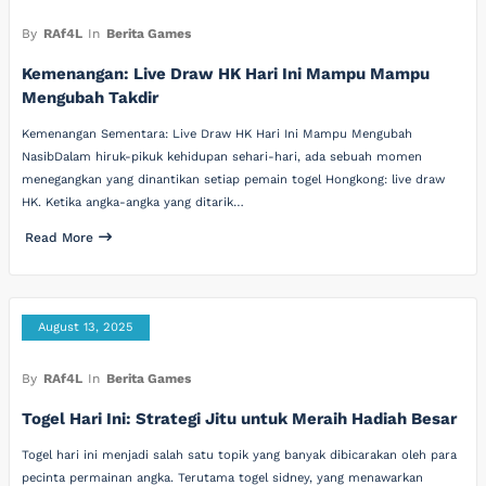
By
RAf4L
In
Berita Games
Kemenangan: Live Draw HK Hari Ini Mampu Mampu
Mengubah Takdir
Kemenangan Sementara: Live Draw HK Hari Ini Mampu Mengubah
NasibDalam hiruk-pikuk kehidupan sehari-hari, ada sebuah momen
menegangkan yang dinantikan setiap pemain togel Hongkong: live draw
HK. Ketika angka-angka yang ditarik…
Read More
August 13, 2025
By
RAf4L
In
Berita Games
Togel Hari Ini: Strategi Jitu untuk Meraih Hadiah Besar
Togel hari ini menjadi salah satu topik yang banyak dibicarakan oleh para
pecinta permainan angka. Terutama togel sidney, yang menawarkan