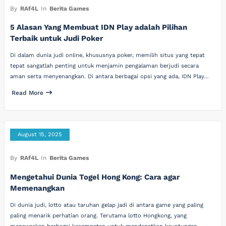
By
RAf4L
In
Berita Games
5 Alasan Yang Membuat IDN Play adalah Pilihan
Terbaik untuk Judi Poker
Di dalam dunia judi online, khususnya poker, memilih situs yang tepat
tepat sangatlah penting untuk menjamin pengalaman berjudi secara
aman serta menyenangkan. Di antara berbagai opsi yang ada, IDN Play…
Read More
August 15, 2025
By
RAf4L
In
Berita Games
Mengetahui Dunia Togel Hong Kong: Cara agar
Memenangkan
Di dunia judi, lotto atau taruhan gelap jadi di antara game yang paling
paling menarik perhatian orang. Terutama lotto Hongkong, yang