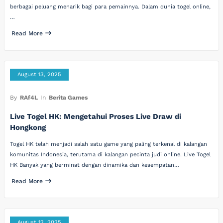
berbagai peluang menarik bagi para pemainnya. Dalam dunia togel online,
…
Read More
August 13, 2025
By
RAf4L
In
Berita Games
Live Togel HK: Mengetahui Proses Live Draw di
Hongkong
Togel HK telah menjadi salah satu game yang paling terkenal di kalangan
komunitas Indonesia, terutama di kalangan pecinta judi online. Live Togel
HK Banyak yang berminat dengan dinamika dan kesempatan…
Read More
August 12, 2025