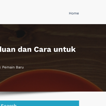
Home
duan dan Cara untuk
k Pemain Baru
Search