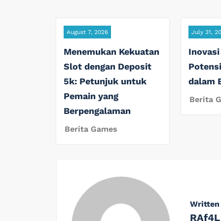
August 7, 2026
July 31, 2
Menemukan Kekuatan
Inovasi
Slot dengan Deposit
Potens
5k: Petunjuk untuk
dalam 
Pemain yang
Berita 
Berpengalaman
Berita Games
Written
RAf4L