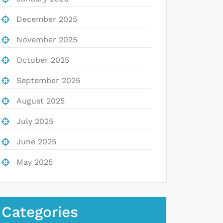
December 2025
November 2025
October 2025
September 2025
August 2025
July 2025
June 2025
May 2025
Categories