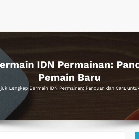
ermain IDN Permainan: Pan
Pemain Baru
juk Lengkap Bermain IDN Permainan: Panduan dan Cara untu