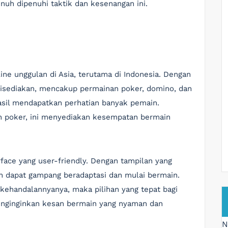
nuh dipenuhi taktik dan kesenangan ini.
ine unggulan di Asia, terutama di Indonesia. Dengan
disediakan, mencakup permainan poker, domino, dan
hasil mendapatkan perhatian banyak pemain.
n poker, ini menyediakan kesempatan bermain
face yang user-friendly. Dengan tampilan yang
n dapat gampang beradaptasi dan mulai bermain.
kehandalannyanya, maka pilihan yang tepat bagi
enginginkan kesan bermain yang nyaman dan
N