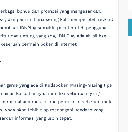
 berbagai bonus dan promosi yang mengesankan.
al, dan pemain lama sering kali memperoleh reward
ng membuat IDNPlay semakin populer oleh pengguna
fitur dan untung yang ada, IDN Play adalah pilihan
 keseruan bermain poker di internet.
r
sar game yang ada di Kudapoker. Masing-masing tipe
rmainan kartu lainnya, memiliki ketentuan yang
dan memahami mekanisme permainan sebelum mulai
n, Anda akan lebih siap menangani keadaan yang
arkan informasi yang lebih tepat.