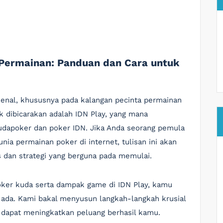
Permainan: Panduan dan Cara untuk
rkenal, khususnya pada kalangan pecinta permainan
k dibicarakan adalah IDN Play, yang mana
dapoker dan poker IDN. Jika Anda seorang pemula
nia permainan poker di internet, tulisan ini akan
 dan strategi yang berguna pada memulai.
ker kuda serta dampak game di IDN Play, kamu
g ada. Kami bakal menyusun langkah-langkah krusial
a dapat meningkatkan peluang berhasil kamu.