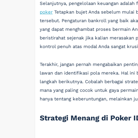
Selanjutnya, pengelolaan keuangan adalah 
poker
Tetapkan bujet Anda sebelum mulai b
tersebut. Pengaturan bankroll yang baik a
yang dapat menghambat proses bermain Anda
beristirahat sejenak jika kalian merasaka
kontrol penuh atas modal Anda sangat krusia
Terakhir, jangan pernah mengabaikan pentin
lawan dan identifikasi pola mereka. Hal in
langkah berikutnya. Cobalah berbagai strate
mana yang paling cocok untuk gaya permain
hanya tentang keberuntungan, melainkan juga
Strategi Menang di Poker 