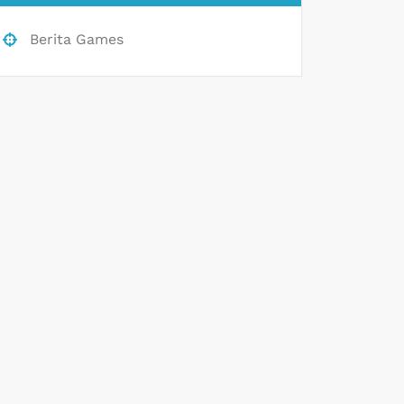
Berita Games