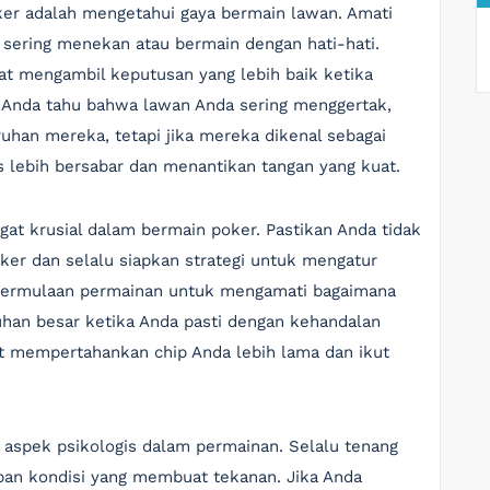
oker adalah mengetahui gaya bermain lawan. Amati
sering menekan atau bermain dengan hati-hati.
at mengambil keputusan yang lebih baik ketika
a Anda tahu bahwa lawan Anda sering menggertak,
uhan mereka, tetapi jika mereka dikenal sebagai
s lebih bersabar dan menantikan tangan yang kuat.
gat krusial dalam bermain poker. Pastikan Anda tidak
oker dan selalu siapkan strategi untuk mengatur
 permulaan permainan untuk mengamati bagaimana
han besar ketika Anda pasti dengan kehandalan
t mempertahankan chip Anda lebih lama dan ikut
g aspek psikologis dalam permainan. Selalu tenang
pan kondisi yang membuat tekanan. Jika Anda