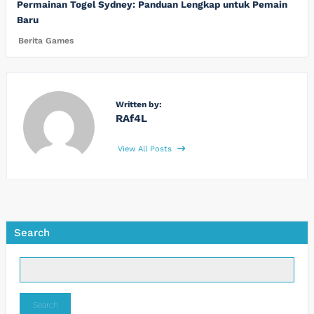
Permainan Togel Sydney: Panduan Lengkap untuk Pemain
Baru
Berita Games
Written by:
RAf4L
View All Posts
Search
Search