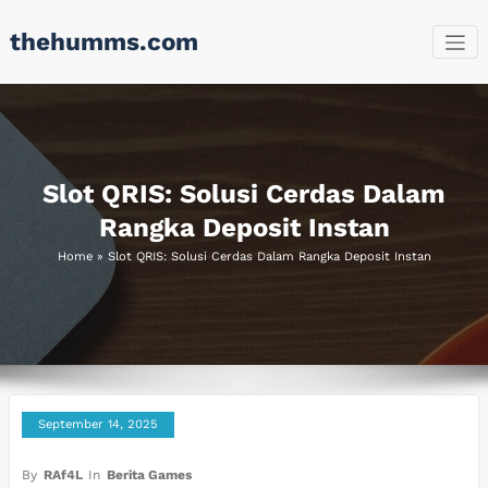
Skip
thehumms.com
to
content
Slot QRIS: Solusi Cerdas Dalam
Rangka Deposit Instan
Home
»
Slot QRIS: Solusi Cerdas Dalam Rangka Deposit Instan
September 14, 2025
By
RAf4L
In
Berita Games