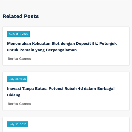
Related Posts
August 7, 2026
Menemukan Kekuatan Slot dengan Deposit 5k: Petunjuk
untuk Pemain yang Berpengalaman
Berita Games
July 31, 2026
Inovasi Tanpa Batas: Potensi Rubah 4d dalam Berbagai
Bidang
Berita Games
July 30, 2026