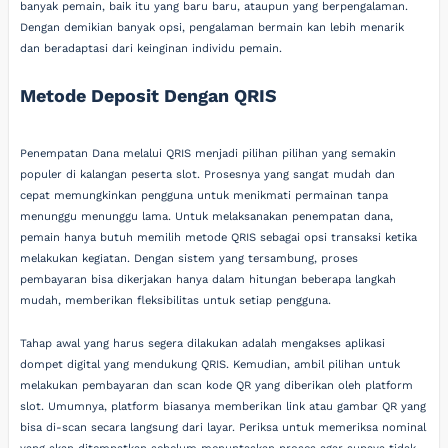
banyak pemain, baik itu yang baru baru, ataupun yang berpengalaman.
Dengan demikian banyak opsi, pengalaman bermain kan lebih menarik
dan beradaptasi dari keinginan individu pemain.
Metode Deposit Dengan QRIS
Penempatan Dana melalui QRIS menjadi pilihan pilihan yang semakin
populer di kalangan peserta slot. Prosesnya yang sangat mudah dan
cepat memungkinkan pengguna untuk menikmati permainan tanpa
menunggu menunggu lama. Untuk melaksanakan penempatan dana,
pemain hanya butuh memilih metode QRIS sebagai opsi transaksi ketika
melakukan kegiatan. Dengan sistem yang tersambung, proses
pembayaran bisa dikerjakan hanya dalam hitungan beberapa langkah
mudah, memberikan fleksibilitas untuk setiap pengguna.
Tahap awal yang harus segera dilakukan adalah mengakses aplikasi
dompet digital yang mendukung QRIS. Kemudian, ambil pilihan untuk
melakukan pembayaran dan scan kode QR yang diberikan oleh platform
slot. Umumnya, platform biasanya memberikan link atau gambar QR yang
bisa di-scan secara langsung dari layar. Periksa untuk memeriksa nominal