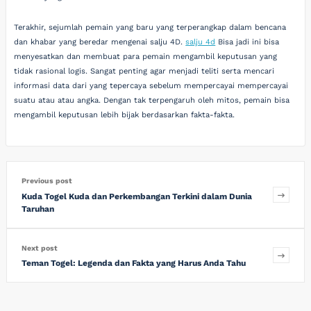
Terakhir, sejumlah pemain yang baru yang terperangkap dalam bencana
dan khabar yang beredar mengenai salju 4D.
salju 4d
Bisa jadi ini bisa
menyesatkan dan membuat para pemain mengambil keputusan yang
tidak rasional logis. Sangat penting agar menjadi teliti serta mencari
informasi data dari yang tepercaya sebelum mempercayai mempercayai
suatu atau atau angka. Dengan tak terpengaruh oleh mitos, pemain bisa
mengambil keputusan lebih bijak berdasarkan fakta-fakta.
Previous post
Kuda Togel Kuda dan Perkembangan Terkini dalam Dunia
Taruhan
Next post
Teman Togel: Legenda dan Fakta yang Harus Anda Tahu