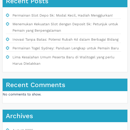
Recent Posts
Permainan Slot Depo 5k: Modal Kecil, Hadiah Menggiurkan!
Menemukan Kekuatan Slot dengan Deposit 5k: Petunjuk untuk
Pemain yang Berpengalaman
Inovasi Tanpa Batas: Potensi Rubah 4d dalam Berbagai Bidang
Permainan Togel Sydney: Panduan Lengkap untuk Pemain Baru
Lima Kesalahan Umum Peserta Baru di Walitogel yang perlu
Harus Dielakkan
Recent Comments
No comments to show.
Archives