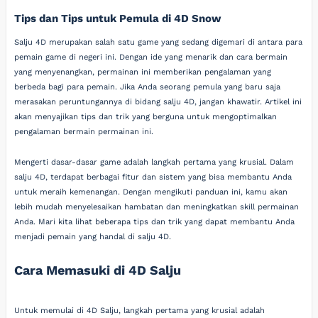
Tips dan Tips untuk Pemula di 4D Snow
Salju 4D merupakan salah satu game yang sedang digemari di antara para
pemain game di negeri ini. Dengan ide yang menarik dan cara bermain
yang menyenangkan, permainan ini memberikan pengalaman yang
berbeda bagi para pemain. Jika Anda seorang pemula yang baru saja
merasakan peruntungannya di bidang salju 4D, jangan khawatir. Artikel ini
akan menyajikan tips dan trik yang berguna untuk mengoptimalkan
pengalaman bermain permainan ini.
Mengerti dasar-dasar game adalah langkah pertama yang krusial. Dalam
salju 4D, terdapat berbagai fitur dan sistem yang bisa membantu Anda
untuk meraih kemenangan. Dengan mengikuti panduan ini, kamu akan
lebih mudah menyelesaikan hambatan dan meningkatkan skill permainan
Anda. Mari kita lihat beberapa tips dan trik yang dapat membantu Anda
menjadi pemain yang handal di salju 4D.
Cara Memasuki di 4D Salju
Untuk memulai di 4D Salju, langkah pertama yang krusial adalah