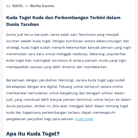
By
RAf4L
In
Berita Games
Kuda Togel Kuda dan Perkembangan Terkini dalam
Dunia Taruhan
Dunia judi terus berubah, serta salah satu fenomena yang menjadi
sorotan adalah kuda togel. Dengan kombinasi antara keberuntungan dan
strategi, kuda togel sudah menarik ketertarikan banyak pemain yang ingin
menemukan cara baru untuk menggali nasibnya. Sekarang, popularitas
kuda togel kian meningkat terutama di antara pemain muda yang ingin
mendapatkan sensasi yang lebih dinamis dan mendebarkan.
Bersamaan dengan perubahan teknologi, sarana kuda togel juga sudah
beradaptasi dengan era digital. Peluang untuk bertaruh secara online
memberikan kemudahan untuk bergabung dan beragam pilihan dalam
judi, yang membuat lebih banyak pemain berminat untuk terjun ke dalam
dunia perjudian. Artikel ini, kita akan menggali lebih dalam tentang togel
kuda dan bagaimana perkembangan terbaru dapat memengaruhi
pengalaman perjudian bagi para pemain.
kuda togel
Apa itu Kuda Togel?