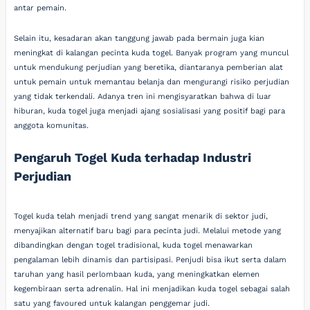
antar pemain.
Selain itu, kesadaran akan tanggung jawab pada bermain juga kian
meningkat di kalangan pecinta kuda togel. Banyak program yang muncul
untuk mendukung perjudian yang beretika, diantaranya pemberian alat
untuk pemain untuk memantau belanja dan mengurangi risiko perjudian
yang tidak terkendali. Adanya tren ini mengisyaratkan bahwa di luar
hiburan, kuda togel juga menjadi ajang sosialisasi yang positif bagi para
anggota komunitas.
Pengaruh Togel Kuda terhadap Industri
Perjudian
Togel kuda telah menjadi trend yang sangat menarik di sektor judi,
menyajikan alternatif baru bagi para pecinta judi. Melalui metode yang
dibandingkan dengan togel tradisional, kuda togel menawarkan
pengalaman lebih dinamis dan partisipasi. Penjudi bisa ikut serta dalam
taruhan yang hasil perlombaan kuda, yang meningkatkan elemen
kegembiraan serta adrenalin. Hal ini menjadikan kuda togel sebagai salah
satu yang favoured untuk kalangan penggemar judi.