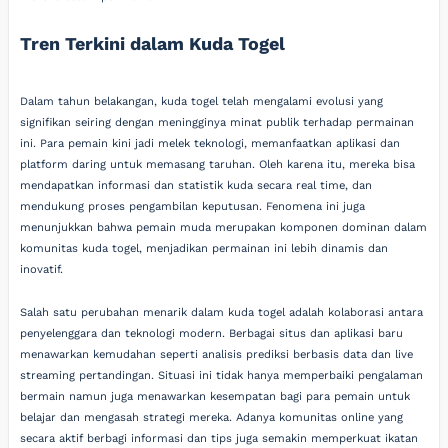
Tren Terkini dalam Kuda Togel
Dalam tahun belakangan, kuda togel telah mengalami evolusi yang
signifikan seiring dengan meningginya minat publik terhadap permainan
ini. Para pemain kini jadi melek teknologi, memanfaatkan aplikasi dan
platform daring untuk memasang taruhan. Oleh karena itu, mereka bisa
mendapatkan informasi dan statistik kuda secara real time, dan
mendukung proses pengambilan keputusan. Fenomena ini juga
menunjukkan bahwa pemain muda merupakan komponen dominan dalam
komunitas kuda togel, menjadikan permainan ini lebih dinamis dan
inovatif.
Salah satu perubahan menarik dalam kuda togel adalah kolaborasi antara
penyelenggara dan teknologi modern. Berbagai situs dan aplikasi baru
menawarkan kemudahan seperti analisis prediksi berbasis data dan live
streaming pertandingan. Situasi ini tidak hanya memperbaiki pengalaman
bermain namun juga menawarkan kesempatan bagi para pemain untuk
belajar dan mengasah strategi mereka. Adanya komunitas online yang
secara aktif berbagi informasi dan tips juga semakin memperkuat ikatan