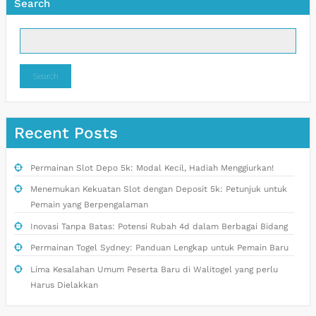
Search
Search
Recent Posts
Permainan Slot Depo 5k: Modal Kecil, Hadiah Menggiurkan!
Menemukan Kekuatan Slot dengan Deposit 5k: Petunjuk untuk
Pemain yang Berpengalaman
Inovasi Tanpa Batas: Potensi Rubah 4d dalam Berbagai Bidang
Permainan Togel Sydney: Panduan Lengkap untuk Pemain Baru
Lima Kesalahan Umum Peserta Baru di Walitogel yang perlu
Harus Dielakkan