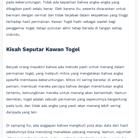
pada keberuntungan. Tidak ada kepastian bahwa angka-angka yang
dibagikan pasti selalu benar. Oleh karena itu, peserta disarankan untuk
bermain dengan cermat dan tidak terjebak dalam ekspektasi yang tinggi
terhadap hasil permainan. Kawan Togel hadir sebagai wadah bagi
penggemar togel, tetapi putusan akhir tetap berada di tangan setiap
individu.
Kisah Seputar Kawan Togel
Banyak orang meyakini bahwa ada metode pasti untuk menang dalam
permainan togel, yang meliputi mitos yang mengatakan bahwa angka
spesifik membawa keberuntungan. Mitos ini sering beredar di antara
pemain, membuat mereka percaya bahwa dengan menentukan angka
tertentu, kemungkinan mereka untuk menang akan bertambah. Namun
demikian, togel adalah sebuah permainan yang sepenuhnya bergantung
pada luck, dan tidak ada angka yang pasti akan menang lebih sering
daripada yang lain.
Di samping itu, ada anggapan bahwa mengikuti pola atau data dari hasil
sebelumnya bisa menolong menaikkan peluang menang. Namun, sejumlah