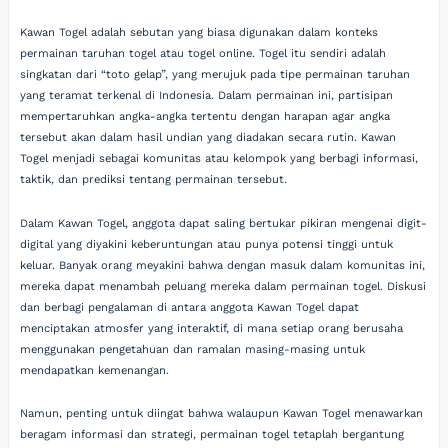
Kawan Togel adalah sebutan yang biasa digunakan dalam konteks
permainan taruhan togel atau togel online. Togel itu sendiri adalah
singkatan dari “toto gelap”, yang merujuk pada tipe permainan taruhan
yang teramat terkenal di Indonesia. Dalam permainan ini, partisipan
mempertaruhkan angka-angka tertentu dengan harapan agar angka
tersebut akan dalam hasil undian yang diadakan secara rutin. Kawan
Togel menjadi sebagai komunitas atau kelompok yang berbagi informasi,
taktik, dan prediksi tentang permainan tersebut.
Dalam Kawan Togel, anggota dapat saling bertukar pikiran mengenai digit-
digital yang diyakini keberuntungan atau punya potensi tinggi untuk
keluar. Banyak orang meyakini bahwa dengan masuk dalam komunitas ini,
mereka dapat menambah peluang mereka dalam permainan togel. Diskusi
dan berbagi pengalaman di antara anggota Kawan Togel dapat
menciptakan atmosfer yang interaktif, di mana setiap orang berusaha
menggunakan pengetahuan dan ramalan masing-masing untuk
mendapatkan kemenangan.
Namun, penting untuk diingat bahwa walaupun Kawan Togel menawarkan
beragam informasi dan strategi, permainan togel tetaplah bergantung