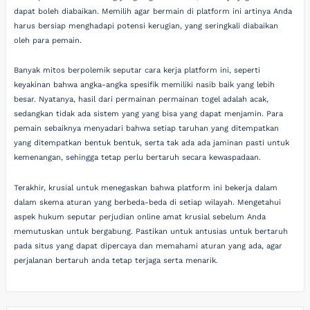
dapat boleh diabaikan. Memilih agar bermain di platform ini artinya Anda
harus bersiap menghadapi potensi kerugian, yang seringkali diabaikan
oleh para pemain.
Banyak mitos berpolemik seputar cara kerja platform ini, seperti
keyakinan bahwa angka-angka spesifik memiliki nasib baik yang lebih
besar. Nyatanya, hasil dari permainan permainan togel adalah acak,
sedangkan tidak ada sistem yang yang bisa yang dapat menjamin. Para
pemain sebaiknya menyadari bahwa setiap taruhan yang ditempatkan
yang ditempatkan bentuk bentuk, serta tak ada ada jaminan pasti untuk
kemenangan, sehingga tetap perlu bertaruh secara kewaspadaan.
Terakhir, krusial untuk menegaskan bahwa platform ini bekerja dalam
dalam skema aturan yang berbeda-beda di setiap wilayah. Mengetahui
aspek hukum seputar perjudian online amat krusial sebelum Anda
memutuskan untuk bergabung. Pastikan untuk antusias untuk bertaruh
pada situs yang dapat dipercaya dan memahami aturan yang ada, agar
perjalanan bertaruh anda tetap terjaga serta menarik.