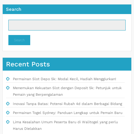
Search
Search
Recent Posts
Permainan Slot Depo 5k: Modal Kecil, Hadiah Menggiurkan!
Menemukan Kekuatan Slot dengan Deposit 5k: Petunjuk untuk
Pemain yang Berpengalaman
Inovasi Tanpa Batas: Potensi Rubah 4d dalam Berbagai Bidang
Permainan Togel Sydney: Panduan Lengkap untuk Pemain Baru
Lima Kesalahan Umum Peserta Baru di Walitogel yang perlu
Harus Dielakkan