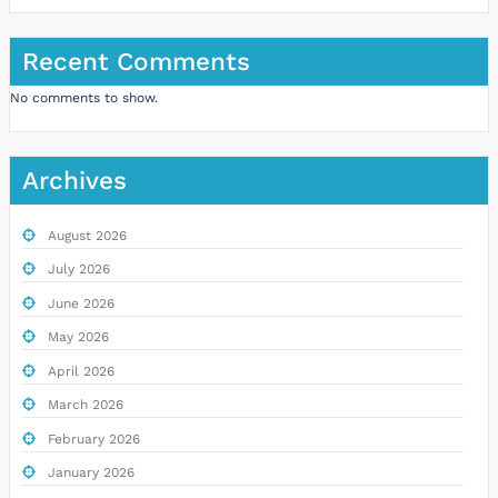
Recent Comments
No comments to show.
Archives
August 2026
July 2026
June 2026
May 2026
April 2026
March 2026
February 2026
January 2026