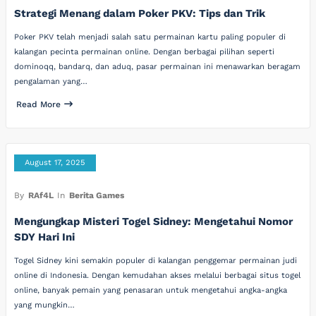
Strategi Menang dalam Poker PKV: Tips dan Trik
Poker PKV telah menjadi salah satu permainan kartu paling populer di
kalangan pecinta permainan online. Dengan berbagai pilihan seperti
dominoqq, bandarq, dan aduq, pasar permainan ini menawarkan beragam
pengalaman yang…
Read More
August 17, 2025
By
RAf4L
In
Berita Games
Mengungkap Misteri Togel Sidney: Mengetahui Nomor
SDY Hari Ini
Togel Sidney kini semakin populer di kalangan penggemar permainan judi
online di Indonesia. Dengan kemudahan akses melalui berbagai situs togel
online, banyak pemain yang penasaran untuk mengetahui angka-angka
yang mungkin…