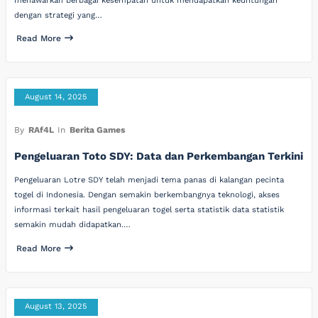
menawarkan berbagai kesempatan untuk mendapatkan keuntungan
dengan strategi yang…
Read More
August 14, 2025
By
RAf4L
In
Berita Games
Pengeluaran Toto SDY: Data dan Perkembangan Terkini
Pengeluaran Lotre SDY telah menjadi tema panas di kalangan pecinta
togel di Indonesia. Dengan semakin berkembangnya teknologi, akses
informasi terkait hasil pengeluaran togel serta statistik data statistik
semakin mudah didapatkan.…
Read More
August 13, 2025