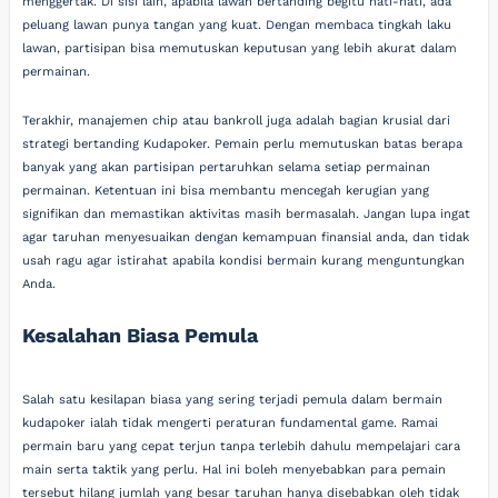
menggertak. Di sisi lain, apabila lawan bertanding begitu hati-hati, ada
peluang lawan punya tangan yang kuat. Dengan membaca tingkah laku
lawan, partisipan bisa memutuskan keputusan yang lebih akurat dalam
permainan.
Terakhir, manajemen chip atau bankroll juga adalah bagian krusial dari
strategi bertanding Kudapoker. Pemain perlu memutuskan batas berapa
banyak yang akan partisipan pertaruhkan selama setiap permainan
permainan. Ketentuan ini bisa membantu mencegah kerugian yang
signifikan dan memastikan aktivitas masih bermasalah. Jangan lupa ingat
agar taruhan menyesuaikan dengan kemampuan finansial anda, dan tidak
usah ragu agar istirahat apabila kondisi bermain kurang menguntungkan
Anda.
Kesalahan Biasa Pemula
Salah satu kesilapan biasa yang sering terjadi pemula dalam bermain
kudapoker ialah tidak mengerti peraturan fundamental game. Ramai
permain baru yang cepat terjun tanpa terlebih dahulu mempelajari cara
main serta taktik yang perlu. Hal ini boleh menyebabkan para pemain
tersebut hilang jumlah yang besar taruhan hanya disebabkan oleh tidak