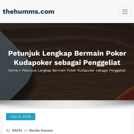
Skip
thehumms.com
to
content
Petunjuk Lengkap Bermain Poker
Kudapoker sebagai Penggeliat
Home
»
Petunjuk Lengkap Bermain Poker Kudapoker sebagai Penggeliat
July 6, 2026
By
RAf4L
In
Berita Games