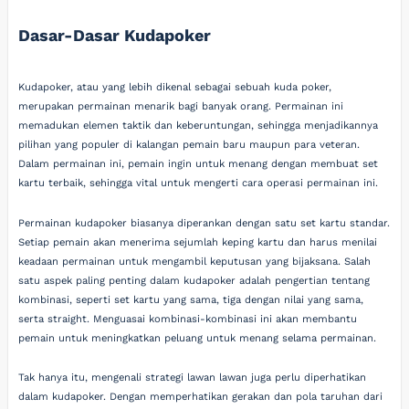
Dasar-Dasar Kudapoker
Kudapoker, atau yang lebih dikenal sebagai sebuah kuda poker,
merupakan permainan menarik bagi banyak orang. Permainan ini
memadukan elemen taktik dan keberuntungan, sehingga menjadikannya
pilihan yang populer di kalangan pemain baru maupun para veteran.
Dalam permainan ini, pemain ingin untuk menang dengan membuat set
kartu terbaik, sehingga vital untuk mengerti cara operasi permainan ini.
Permainan kudapoker biasanya diperankan dengan satu set kartu standar.
Setiap pemain akan menerima sejumlah keping kartu dan harus menilai
keadaan permainan untuk mengambil keputusan yang bijaksana. Salah
satu aspek paling penting dalam kudapoker adalah pengertian tentang
kombinasi, seperti set kartu yang sama, tiga dengan nilai yang sama,
serta straight. Menguasai kombinasi-kombinasi ini akan membantu
pemain untuk meningkatkan peluang untuk menang selama permainan.
Tak hanya itu, mengenali strategi lawan lawan juga perlu diperhatikan
dalam kudapoker. Dengan memperhatikan gerakan dan pola taruhan dari