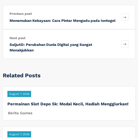
Previous post
Menemukan Kekayaan: Cara Pintar Mengadu pada Iontogel
Next post
Salju4D: Perubahan Dunia Digital yang Sangat
Menakjubkan
Related Posts
August 7, 2026
Permainan Slot Depo 5k: Modal Kecil, Hadiah Menggiurkan!
Berita Games
August 7, 2026