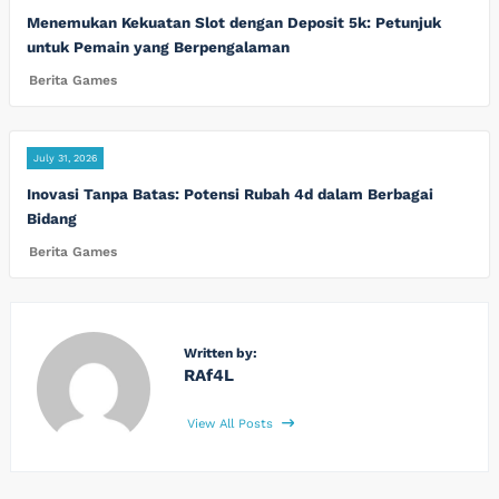
Menemukan Kekuatan Slot dengan Deposit 5k: Petunjuk
untuk Pemain yang Berpengalaman
Berita Games
July 31, 2026
Inovasi Tanpa Batas: Potensi Rubah 4d dalam Berbagai
Bidang
Berita Games
Written by:
RAf4L
View All Posts