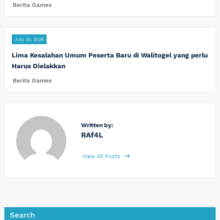
Berita Games
July 30, 2026
Lima Kesalahan Umum Peserta Baru di Walitogel yang perlu
Harus Dielakkan
Berita Games
Written by:
RAf4L
View All Posts
Search