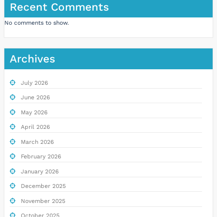
Recent Comments
No comments to show.
Archives
July 2026
June 2026
May 2026
April 2026
March 2026
February 2026
January 2026
December 2025
November 2025
October 2025