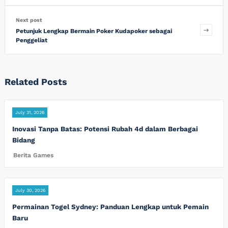
Next post
Petunjuk Lengkap Bermain Poker Kudapoker sebagai
Penggeliat
Related Posts
July 31, 2026
Inovasi Tanpa Batas: Potensi Rubah 4d dalam Berbagai
Bidang
Berita Games
July 30, 2026
Permainan Togel Sydney: Panduan Lengkap untuk Pemain
Baru