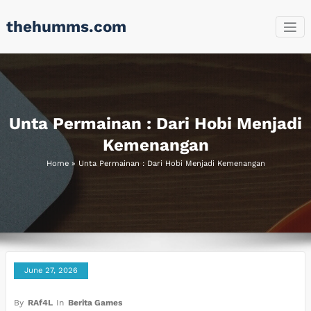
Skip
thehumms.com
to
content
Unta Permainan : Dari Hobi Menjadi
Kemenangan
Home
»
Unta Permainan : Dari Hobi Menjadi Kemenangan
June 27, 2026
By
RAf4L
In
Berita Games