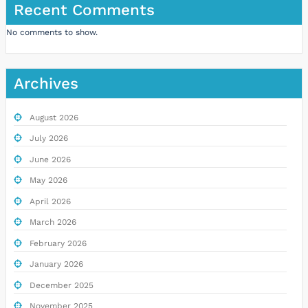
Recent Comments
No comments to show.
Archives
August 2026
July 2026
June 2026
May 2026
April 2026
March 2026
February 2026
January 2026
December 2025
November 2025