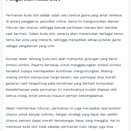
Permainan kuda slot adalah salah satu bentuk game yang amat terkenal
di antara penggemar perjudian online. Game ini mengunionkan elemen
hiburan dan chance, sehingga banyak partisipan merasa lahir kembali
saat bermain. Dalam kuda slot, peserta akan menemukan berbagai tema-
tema dan pola yang menarik, sehingga menjadikan setiap putaran game
sebagai pengalaman yang unik.
Konsep dasar tentang kuda slot ialah memputar gulungan yang berisi
simbol-simbol. Peserta berharap untuk menggabungkan simbol-simbol
tersebut supaya mendapatkan kombinasi menguntungkan. Masing-
masing simbol mempunyai harga sendiri, dan partisipan bisa meraih
ganjaran cash tergantung pada kombinasi yang berhasil kumpulkan.
Kesederhanaan pada permainan ini membuatnya mudah diakses oleh
semua orang, entah pemula maupun pemain berpengalaman.
Selain memberikan hiburan, permainan ini juga merupakan asal potensi
chance untuk banyak individu. Dengan strategi yang tepat dan sedikit
chance, pemain dapat meraih kemenangan besar yang menggila. Hal ini
membuat kuda slot tidak sekadar permainan hobi, tetapi juga bisa