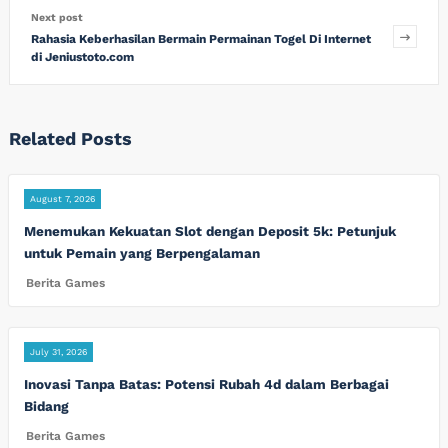
Next post
Rahasia Keberhasilan Bermain Permainan Togel Di Internet
di Jeniustoto.com
Related Posts
August 7, 2026
Menemukan Kekuatan Slot dengan Deposit 5k: Petunjuk
untuk Pemain yang Berpengalaman
Berita Games
July 31, 2026
Inovasi Tanpa Batas: Potensi Rubah 4d dalam Berbagai
Bidang
Berita Games