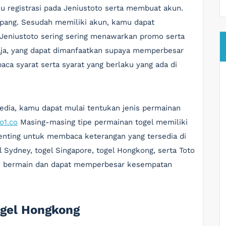
 registrasi pada Jeniustoto serta membuat akun.
mpang. Sesudah memiliki akun, kamu dapat
Jeniustoto sering sering menawarkan promo serta
ja, yang dapat dimanfaatkan supaya memperbesar
ca syarat serta syarat yang berlaku yang ada di
edia, kamu dapat mulai tentukan jenis permainan
to1.co
Masing-masing tipe permainan togel memiliki
 penting untuk membaca keterangan yang tersedia di
 Sydney, togel Singapore, togel Hongkong, serta Toto
m bermain dan dapat memperbesar kesempatan
gel Hongkong