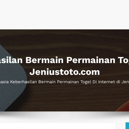
silan Bermain Permainan Toge
Jeniustoto.com
asia Keberhasilan Bermain Permainan Togel Di Internet di Je