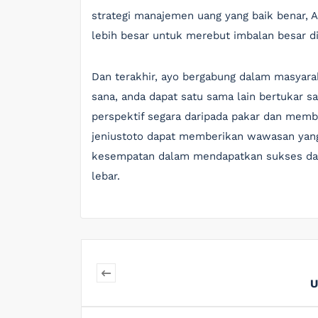
strategi manajemen uang yang baik benar, 
lebih besar untuk merebut imbalan besar di
Dan terakhir, ayo bergabung dalam masyarak
sana, anda dapat satu sama lain bertukar s
perspektif segara daripada pakar dan mem
jeniustoto dapat memberikan wawasan yang 
kesempatan dalam mendapatkan sukses dal
lebar.
U