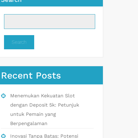
Search
Recent Posts
Menemukan Kekuatan Slot
dengan Deposit 5k: Petunjuk
untuk Pemain yang
Berpengalaman
Inovasi Tanpa Batas: Potensi