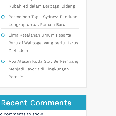
Rubah 4d dalam Berbagai Bidang
Permainan Togel Sydney: Panduan
Lengkap untuk Pemain Baru
Lima Kesalahan Umum Peserta
Baru di Walitogel yang perlu Harus
Dielakkan
Apa Alasan Kuda Slot Berkembang
Menjadi Favorit di Lingkungan
Pemain
Recent Comments
o comments to show.