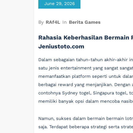
June 29, 2026
By
RAf4L
In
Berita Games
Rahasia Keberhasilan Bermain P
Jeniustoto.com
Dalam sebagaian tahun-tahun akhir-akhir in
satu jenis entertainment yang sangat sanga
memanfaatkan platform seperti untuk da
berbagai reward yang menjanjikan. Dengan a
contohnya Sydney togel, Singapura togel, t
memiliki banyak opsi dalam mencoba nasib
Namun, sukses dalam bermain bermain lotre
saja. Terdapat beberapa strategi serta str