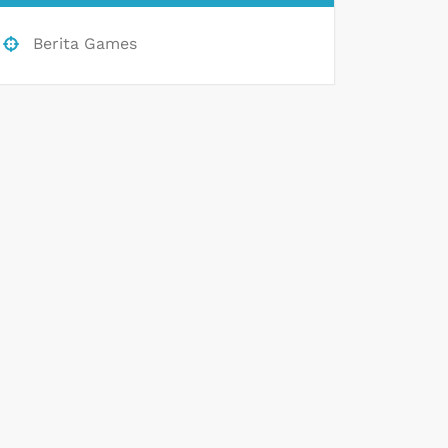
Berita Games