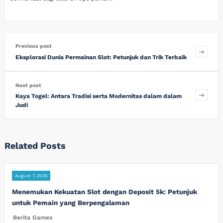
Previous post
Eksplorasi Dunia Permainan Slot: Petunjuk dan Trik Terbaik
Next post
Kaya Togel: Antara Tradisi serta Modernitas dalam dalam
Judi
Related Posts
August 7, 2026
Menemukan Kekuatan Slot dengan Deposit 5k: Petunjuk
untuk Pemain yang Berpengalaman
Berita Games