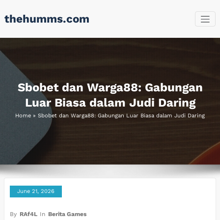
Skip
thehumms.com
to
content
Sbobet dan Warga88: Gabungan
Luar Biasa dalam Judi Daring
Home
»
Sbobet dan Warga88: Gabungan Luar Biasa dalam Judi Daring
June 21, 2026
By
RAf4L
In
Berita Games