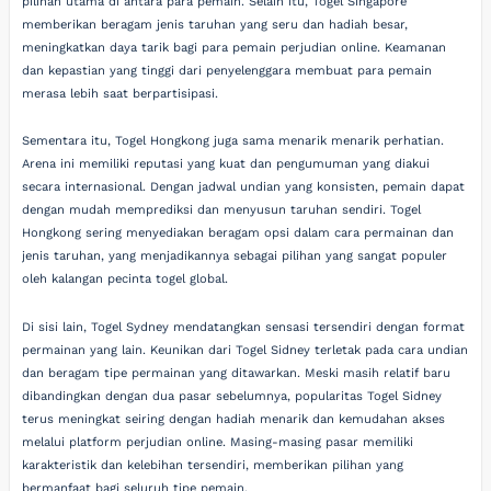
pilihan utama di antara para pemain. Selain itu, Togel Singapore
memberikan beragam jenis taruhan yang seru dan hadiah besar,
meningkatkan daya tarik bagi para pemain perjudian online. Keamanan
dan kepastian yang tinggi dari penyelenggara membuat para pemain
merasa lebih saat berpartisipasi.
Sementara itu, Togel Hongkong juga sama menarik menarik perhatian.
Arena ini memiliki reputasi yang kuat dan pengumuman yang diakui
secara internasional. Dengan jadwal undian yang konsisten, pemain dapat
dengan mudah memprediksi dan menyusun taruhan sendiri. Togel
Hongkong sering menyediakan beragam opsi dalam cara permainan dan
jenis taruhan, yang menjadikannya sebagai pilihan yang sangat populer
oleh kalangan pecinta togel global.
Di sisi lain, Togel Sydney mendatangkan sensasi tersendiri dengan format
permainan yang lain. Keunikan dari Togel Sidney terletak pada cara undian
dan beragam tipe permainan yang ditawarkan. Meski masih relatif baru
dibandingkan dengan dua pasar sebelumnya, popularitas Togel Sidney
terus meningkat seiring dengan hadiah menarik dan kemudahan akses
melalui platform perjudian online. Masing-masing pasar memiliki
karakteristik dan kelebihan tersendiri, memberikan pilihan yang
bermanfaat bagi seluruh tipe pemain.