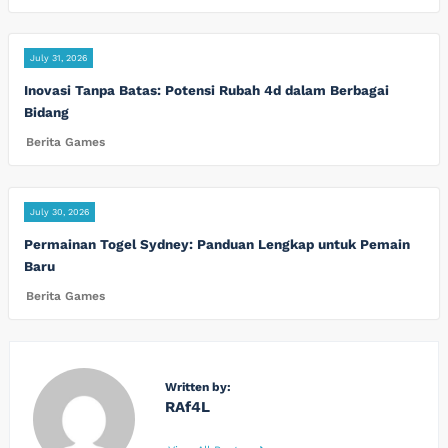
July 31, 2026
Inovasi Tanpa Batas: Potensi Rubah 4d dalam Berbagai
Bidang
Berita Games
July 30, 2026
Permainan Togel Sydney: Panduan Lengkap untuk Pemain
Baru
Berita Games
Written by:
RAf4L