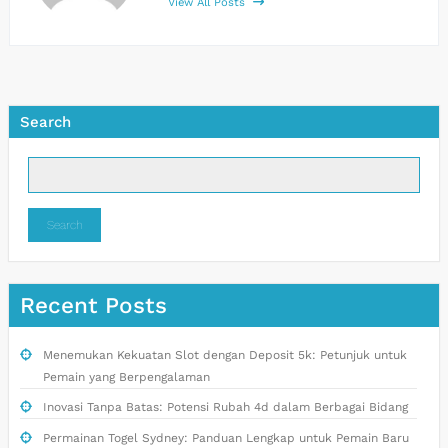
View All Posts
Search
Search
Recent Posts
Menemukan Kekuatan Slot dengan Deposit 5k: Petunjuk untuk
Pemain yang Berpengalaman
Inovasi Tanpa Batas: Potensi Rubah 4d dalam Berbagai Bidang
Permainan Togel Sydney: Panduan Lengkap untuk Pemain Baru