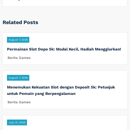
Related Posts
August 7, 2026
Permainan Slot Depo 5k: Modal Kecil, Hadiah Menggiurkan!
Berita Games
August 7, 2026
Menemukan Kekuatan Slot dengan Deposit 5k: Petunjuk
untuk Pemain yang Berpengalaman
Berita Games
July 31, 2026