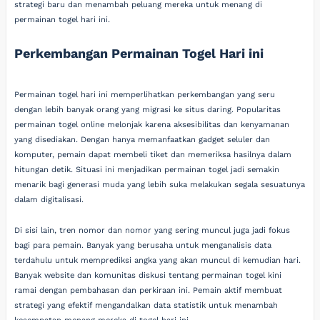
strategi baru dan menambah peluang mereka untuk menang di
permainan togel hari ini.
Perkembangan Permainan Togel Hari ini
Permainan togel hari ini memperlihatkan perkembangan yang seru
dengan lebih banyak orang yang migrasi ke situs daring. Popularitas
permainan togel online melonjak karena aksesibilitas dan kenyamanan
yang disediakan. Dengan hanya memanfaatkan gadget seluler dan
komputer, pemain dapat membeli tiket dan memeriksa hasilnya dalam
hitungan detik. Situasi ini menjadikan permainan togel jadi semakin
menarik bagi generasi muda yang lebih suka melakukan segala sesuatunya
dalam digitalisasi.
Di sisi lain, tren nomor dan nomor yang sering muncul juga jadi fokus
bagi para pemain. Banyak yang berusaha untuk menganalisis data
terdahulu untuk memprediksi angka yang akan muncul di kemudian hari.
Banyak website dan komunitas diskusi tentang permainan togel kini
ramai dengan pembahasan dan perkiraan ini. Pemain aktif membuat
strategi yang efektif mengandalkan data statistik untuk menambah