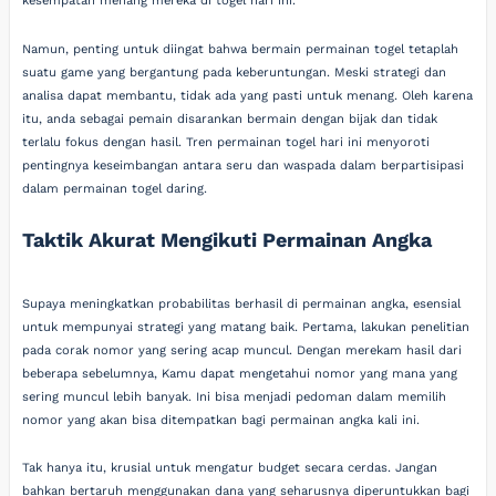
kesempatan menang mereka di togel hari ini.
Namun, penting untuk diingat bahwa bermain permainan togel tetaplah
suatu game yang bergantung pada keberuntungan. Meski strategi dan
analisa dapat membantu, tidak ada yang pasti untuk menang. Oleh karena
itu, anda sebagai pemain disarankan bermain dengan bijak dan tidak
terlalu fokus dengan hasil. Tren permainan togel hari ini menyoroti
pentingnya keseimbangan antara seru dan waspada dalam berpartisipasi
dalam permainan togel daring.
Taktik Akurat Mengikuti Permainan Angka
Supaya meningkatkan probabilitas berhasil di permainan angka, esensial
untuk mempunyai strategi yang matang baik. Pertama, lakukan penelitian
pada corak nomor yang sering acap muncul. Dengan merekam hasil dari
beberapa sebelumnya, Kamu dapat mengetahui nomor yang mana yang
sering muncul lebih banyak. Ini bisa menjadi pedoman dalam memilih
nomor yang akan bisa ditempatkan bagi permainan angka kali ini.
Tak hanya itu, krusial untuk mengatur budget secara cerdas. Jangan
bahkan bertaruh menggunakan dana yang seharusnya diperuntukkan bagi