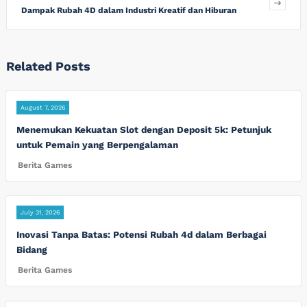
Dampak Rubah 4D dalam Industri Kreatif dan Hiburan
Related Posts
August 7, 2026
Menemukan Kekuatan Slot dengan Deposit 5k: Petunjuk
untuk Pemain yang Berpengalaman
Berita Games
July 31, 2026
Inovasi Tanpa Batas: Potensi Rubah 4d dalam Berbagai
Bidang
Berita Games