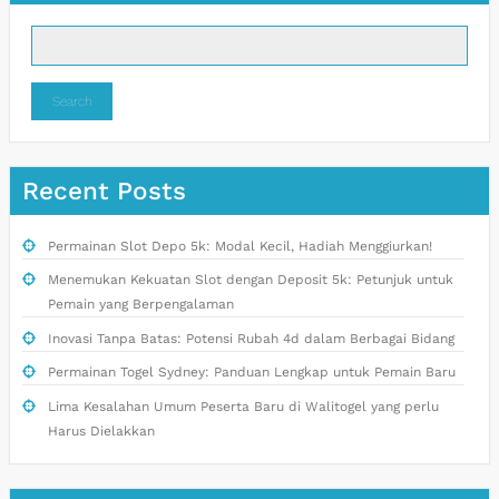
Search
Recent Posts
Permainan Slot Depo 5k: Modal Kecil, Hadiah Menggiurkan!
Menemukan Kekuatan Slot dengan Deposit 5k: Petunjuk untuk
Pemain yang Berpengalaman
Inovasi Tanpa Batas: Potensi Rubah 4d dalam Berbagai Bidang
Permainan Togel Sydney: Panduan Lengkap untuk Pemain Baru
Lima Kesalahan Umum Peserta Baru di Walitogel yang perlu
Harus Dielakkan