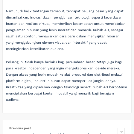
Namun, di balik tantangan tersebut, terdapat peluang besar yang dapat
dimanfaatkan. Inovasi dalam penggunaan teknologi, seperti kecerdasan
buatan dan realitas virtual, memberikan kesempatan untuk menciptakan
pengalaman hiburan yang lebih imersif dan menarik. Rubah 4D, sebagai
salah satu contoh, menawarkan cara baru dalam menyajikan hiburan
yang menggabungkan elemen visual dan interaktif yang dapat
meningkatkan keterlibatan audiens.
Peluang ini tidak hanya berlaku bagi perusahaan besar, tetapi juga bagi
para kreator independen yang ingin mengekspresikan ide-ide mereka.
Dengan akses yang lebih mudah ke alat produksi dan distribusi melalui
platform digital, industri hiburan dapat memperluas jangkauannya.
Kreativitas yang dipadukan dengan teknologi seperti rubah 4D berpotensi
menciptakan berbagai konten inovatif yang menarik bagi beragam
audiens.
Previous post