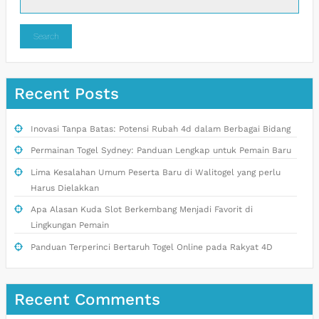
Search
Recent Posts
Inovasi Tanpa Batas: Potensi Rubah 4d dalam Berbagai Bidang
Permainan Togel Sydney: Panduan Lengkap untuk Pemain Baru
Lima Kesalahan Umum Peserta Baru di Walitogel yang perlu
Harus Dielakkan
Apa Alasan Kuda Slot Berkembang Menjadi Favorit di
Lingkungan Pemain
Panduan Terperinci Bertaruh Togel Online pada Rakyat 4D
Recent Comments