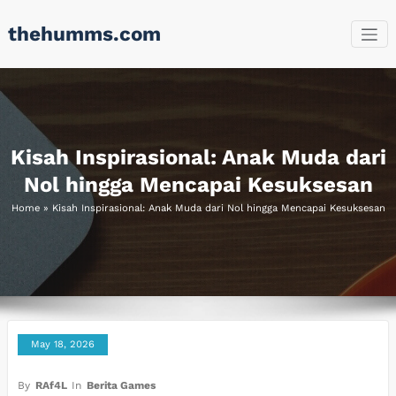
Skip
thehumms.com
to
content
Kisah Inspirasional: Anak Muda dari
Nol hingga Mencapai Kesuksesan
Home
»
Kisah Inspirasional: Anak Muda dari Nol hingga Mencapai Kesuksesan
May 18, 2026
By
RAf4L
In
Berita Games