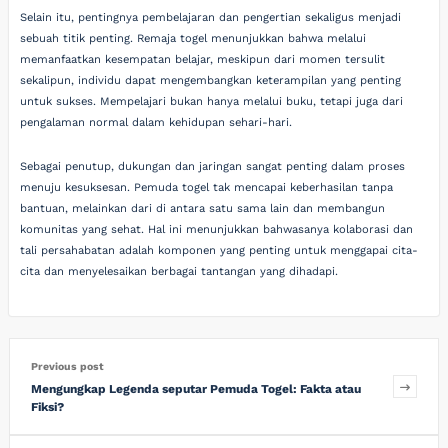
Selain itu, pentingnya pembelajaran dan pengertian sekaligus menjadi
sebuah titik penting. Remaja togel menunjukkan bahwa melalui
memanfaatkan kesempatan belajar, meskipun dari momen tersulit
sekalipun, individu dapat mengembangkan keterampilan yang penting
untuk sukses. Mempelajari bukan hanya melalui buku, tetapi juga dari
pengalaman normal dalam kehidupan sehari-hari.
Sebagai penutup, dukungan dan jaringan sangat penting dalam proses
menuju kesuksesan. Pemuda togel tak mencapai keberhasilan tanpa
bantuan, melainkan dari di antara satu sama lain dan membangun
komunitas yang sehat. Hal ini menunjukkan bahwasanya kolaborasi dan
tali persahabatan adalah komponen yang penting untuk menggapai cita-
cita dan menyelesaikan berbagai tantangan yang dihadapi.
Previous post
Mengungkap Legenda seputar Pemuda Togel: Fakta atau
Fiksi?