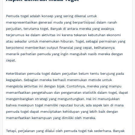
Pemuda togel adalah konsep yang sering dikenal untuk
merepresentasikan generasi muda yang berpartisipasi dalam ranah
perjudian, terutama togel. Banyak di antara mereka yang awalnya
terjerumus ke dalam aktivitas ini karena tekanan kebutuhan ekonomi
atau sekadar untuk menemukan hiburan. Togel, sebagai permainan yang
berpotensi memberikan output finansial yang cepat, kelihatannya
menarik perhatian pemuda yang ingin mengubah nasib mereka dengan
cepat.
Keterlibatan pemuda togel dalam perjudian belum tentu berujung pada
kegagalan. Sebagian mereka berhasil menemukan metode untuk
mengelola aktivitas ini dengan bijak. Contohnya, mereka yang mampu
memanfaatkan pengetahuan dan pengamatan statistik dalam togel, dapat
mengembangkan strategi yang menguntungkan. Hal ini menunjukkan
bahwa meskipun togel memiliki reputasi buruk, ada aspek lain di mana
pemuda togel dapat menciptakan kehidupan yang lebih baik dengan
memanfaatkan kemampuan yang dimiliki oleh mereka.
Tetapi, perjalanan yang dilalui oleh pemuda togel tak sederhana. Banyak