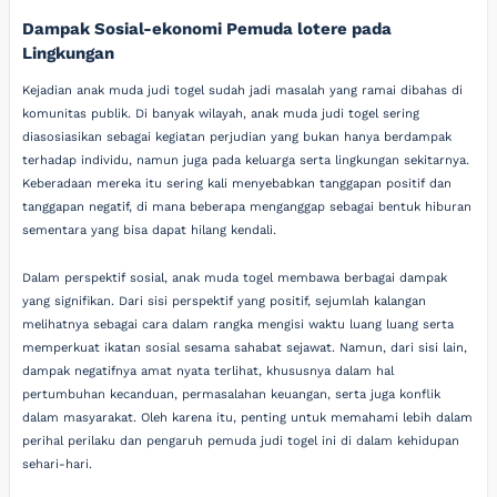
Dampak Sosial-ekonomi Pemuda lotere pada
Lingkungan
Kejadian anak muda judi togel sudah jadi masalah yang ramai dibahas di
komunitas publik. Di banyak wilayah, anak muda judi togel sering
diasosiasikan sebagai kegiatan perjudian yang bukan hanya berdampak
terhadap individu, namun juga pada keluarga serta lingkungan sekitarnya.
Keberadaan mereka itu sering kali menyebabkan tanggapan positif dan
tanggapan negatif, di mana beberapa menganggap sebagai bentuk hiburan
sementara yang bisa dapat hilang kendali.
Dalam perspektif sosial, anak muda togel membawa berbagai dampak
yang signifikan. Dari sisi perspektif yang positif, sejumlah kalangan
melihatnya sebagai cara dalam rangka mengisi waktu luang luang serta
memperkuat ikatan sosial sesama sahabat sejawat. Namun, dari sisi lain,
dampak negatifnya amat nyata terlihat, khususnya dalam hal
pertumbuhan kecanduan, permasalahan keuangan, serta juga konflik
dalam masyarakat. Oleh karena itu, penting untuk memahami lebih dalam
perihal perilaku dan pengaruh pemuda judi togel ini di dalam kehidupan
sehari-hari.