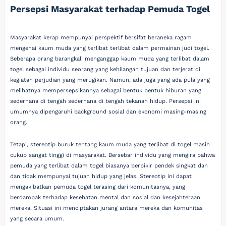
Persepsi Masyarakat terhadap Pemuda Togel
Masyarakat kerap mempunyai perspektif bersifat beraneka ragam
mengenai kaum muda yang terlibat terlibat dalam permainan judi togel.
Beberapa orang barangkali menganggap kaum muda yang terlibat dalam
togel sebagai individu seorang yang kehilangan tujuan dan terjerat di
kegiatan perjudian yang merugikan. Namun, ada juga yang ada pula yang
melihatnya mempersepsikannya sebagai bentuk bentuk hiburan yang
sederhana di tengah sederhana di tengah tekanan hidup. Persepsi ini
umumnya dipengaruhi background sosial dan ekonomi masing-masing
orang.
Tetapi, stereotip buruk tentang kaum muda yang terlibat di togel masih
cukup sangat tinggi di masyarakat. Bersebar individu yang mengira bahwa
pemuda yang terlibat dalam togel biasanya berpikir pendek singkat dan
dan tidak mempunyai tujuan hidup yang jelas. Stereotip ini dapat
mengakibatkan pemuda togel terasing dari komunitasnya, yang
berdampak terhadap kesehatan mental dan sosial dan kesejahteraan
mereka. Situasi ini menciptakan jurang antara mereka dan komunitas
yang secara umum.