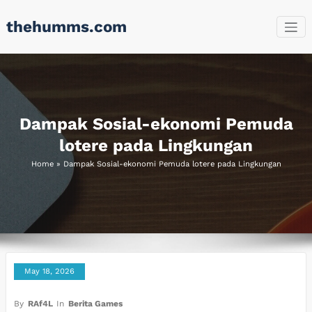
Skip
thehumms.com
to
content
Dampak Sosial-ekonomi Pemuda
lotere pada Lingkungan
Home
»
Dampak Sosial-ekonomi Pemuda lotere pada Lingkungan
May 18, 2026
By
RAf4L
In
Berita Games