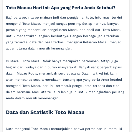
Toto Macau Hari Ini: Apa yang Perlu Anda Ketahui?
Bagi para pecinta permainan judi dan penggemar toto, informasi terkini
mengenai Toto Macau menjadi sangat penting. Setiap harinya, banyak
pemain yang menantikan pengeluaran Macau dan hasil dari Toto Macau
untuk menentukan langkah berikutnya. Dengan berbagai jenis taruhan
yang tersedia, data dan hasil terbaru mengenai Keluaran Macau menjadi
acuan utama dalam meraih kemenangan.
Di Macau, Toto Macau tidak hanya merupakan permainan, tetapi juga
bagian dari budaya dan hiburan masyarakat. Banyak yang berpartisipasi
dalam Macau Pools, menambah seru suasana. Dalam artikel ini, kami
akan membahas secara mendalam tentang apa yang perlu Anda ketahui
mengenai Toto Macau hari ini, termasuk pengeluaran terbaru dan tips
dalam bermain. Mari kita telusuri lebih jauh untuk meningkatkan peluang
Anda dalam meraih kemenangan.
Data dan Statistik Toto Macau
Data mengenai Toto Macau menunjukkan bahwa permainan ini memiliki