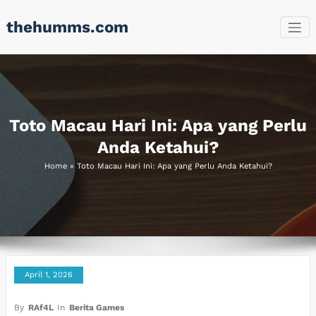
Skip
thehumms.com
to
content
Toto Macau Hari Ini: Apa yang Perlu
Anda Ketahui?
Home
»
Toto Macau Hari Ini: Apa yang Perlu Anda Ketahui?
April 1, 2026
By
RAf4L
In
Berita Games