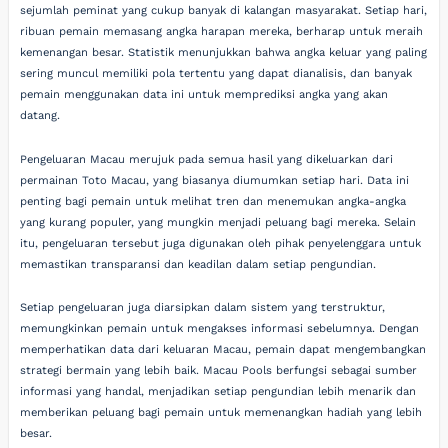
sejumlah peminat yang cukup banyak di kalangan masyarakat. Setiap hari,
ribuan pemain memasang angka harapan mereka, berharap untuk meraih
kemenangan besar. Statistik menunjukkan bahwa angka keluar yang paling
sering muncul memiliki pola tertentu yang dapat dianalisis, dan banyak
pemain menggunakan data ini untuk memprediksi angka yang akan
datang.
Pengeluaran Macau merujuk pada semua hasil yang dikeluarkan dari
permainan Toto Macau, yang biasanya diumumkan setiap hari. Data ini
penting bagi pemain untuk melihat tren dan menemukan angka-angka
yang kurang populer, yang mungkin menjadi peluang bagi mereka. Selain
itu, pengeluaran tersebut juga digunakan oleh pihak penyelenggara untuk
memastikan transparansi dan keadilan dalam setiap pengundian.
Setiap pengeluaran juga diarsipkan dalam sistem yang terstruktur,
memungkinkan pemain untuk mengakses informasi sebelumnya. Dengan
memperhatikan data dari keluaran Macau, pemain dapat mengembangkan
strategi bermain yang lebih baik. Macau Pools berfungsi sebagai sumber
informasi yang handal, menjadikan setiap pengundian lebih menarik dan
memberikan peluang bagi pemain untuk memenangkan hadiah yang lebih
besar.