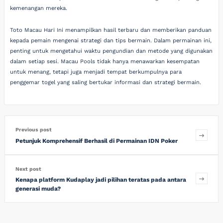
kemenangan mereka.
Toto Macau Hari Ini menampilkan hasil terbaru dan memberikan panduan
kepada pemain mengenai strategi dan tips bermain. Dalam permainan ini,
penting untuk mengetahui waktu pengundian dan metode yang digunakan
dalam setiap sesi. Macau Pools tidak hanya menawarkan kesempatan
untuk menang, tetapi juga menjadi tempat berkumpulnya para
penggemar togel yang saling bertukar informasi dan strategi bermain.
Previous post
Petunjuk Komprehensif Berhasil di Permainan IDN Poker
Next post
Kenapa platform Kudaplay jadi pilihan teratas pada antara
generasi muda?