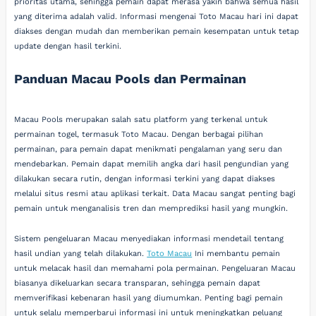
prioritas utama, sehingga pemain dapat merasa yakin bahwa semua hasil
yang diterima adalah valid. Informasi mengenai Toto Macau hari ini dapat
diakses dengan mudah dan memberikan pemain kesempatan untuk tetap
update dengan hasil terkini.
Panduan Macau Pools dan Permainan
Macau Pools merupakan salah satu platform yang terkenal untuk
permainan togel, termasuk Toto Macau. Dengan berbagai pilihan
permainan, para pemain dapat menikmati pengalaman yang seru dan
mendebarkan. Pemain dapat memilih angka dari hasil pengundian yang
dilakukan secara rutin, dengan informasi terkini yang dapat diakses
melalui situs resmi atau aplikasi terkait. Data Macau sangat penting bagi
pemain untuk menganalisis tren dan memprediksi hasil yang mungkin.
Sistem pengeluaran Macau menyediakan informasi mendetail tentang
hasil undian yang telah dilakukan.
Toto Macau
Ini membantu pemain
untuk melacak hasil dan memahami pola permainan. Pengeluaran Macau
biasanya dikeluarkan secara transparan, sehingga pemain dapat
memverifikasi kebenaran hasil yang diumumkan. Penting bagi pemain
untuk selalu memperbarui informasi ini untuk meningkatkan peluang