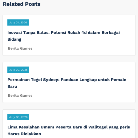
Related Posts
July 31, 2026
Inovasi Tanpa Batas: Potensi Rubah 4d dalam Berbagai
Bidang
Berita Games
July 30, 2026
Permainan Togel Sydney: Panduan Lengkap untuk Pemain
Baru
Berita Games
July 30, 2026
Lima Kesalahan Umum Peserta Baru di Walitogel yang perlu
Harus Dielakkan