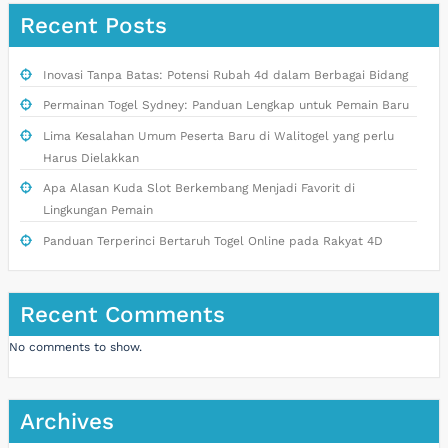
Recent Posts
Inovasi Tanpa Batas: Potensi Rubah 4d dalam Berbagai Bidang
Permainan Togel Sydney: Panduan Lengkap untuk Pemain Baru
Lima Kesalahan Umum Peserta Baru di Walitogel yang perlu
Harus Dielakkan
Apa Alasan Kuda Slot Berkembang Menjadi Favorit di
Lingkungan Pemain
Panduan Terperinci Bertaruh Togel Online pada Rakyat 4D
Recent Comments
No comments to show.
Archives