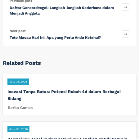
Previous post
Daftar Generasitogel: Langkah-langkah Sederhana dalam
Menjadi Anggota
Next post
Toto Macau Hari Ini: Apa yang Perlu Anda Ketahui?
Related Posts
July 31, 2026
Inovasi Tanpa Batas: Potensi Rubah 4d dalam Berbagai
Bidang
Berita Games
July 30, 2026