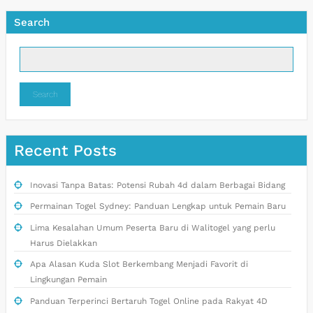
Search
Search
Recent Posts
Inovasi Tanpa Batas: Potensi Rubah 4d dalam Berbagai Bidang
Permainan Togel Sydney: Panduan Lengkap untuk Pemain Baru
Lima Kesalahan Umum Peserta Baru di Walitogel yang perlu
Harus Dielakkan
Apa Alasan Kuda Slot Berkembang Menjadi Favorit di
Lingkungan Pemain
Panduan Terperinci Bertaruh Togel Online pada Rakyat 4D