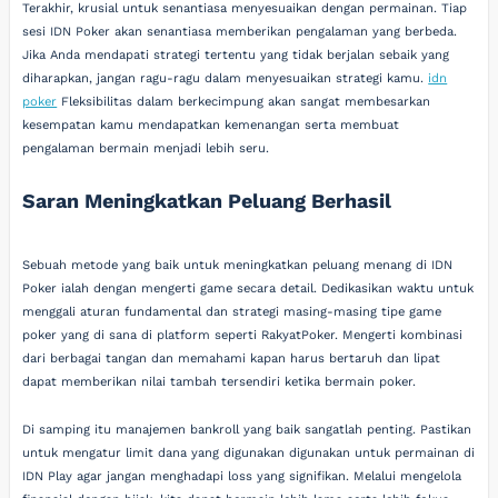
Terakhir, krusial untuk senantiasa menyesuaikan dengan permainan. Tiap
sesi IDN Poker akan senantiasa memberikan pengalaman yang berbeda.
Jika Anda mendapati strategi tertentu yang tidak berjalan sebaik yang
diharapkan, jangan ragu-ragu dalam menyesuaikan strategi kamu.
idn
poker
Fleksibilitas dalam berkecimpung akan sangat membesarkan
kesempatan kamu mendapatkan kemenangan serta membuat
pengalaman bermain menjadi lebih seru.
Saran Meningkatkan Peluang Berhasil
Sebuah metode yang baik untuk meningkatkan peluang menang di IDN
Poker ialah dengan mengerti game secara detail. Dedikasikan waktu untuk
menggali aturan fundamental dan strategi masing-masing tipe game
poker yang di sana di platform seperti RakyatPoker. Mengerti kombinasi
dari berbagai tangan dan memahami kapan harus bertaruh dan lipat
dapat memberikan nilai tambah tersendiri ketika bermain poker.
Di samping itu manajemen bankroll yang baik sangatlah penting. Pastikan
untuk mengatur limit dana yang digunakan digunakan untuk permainan di
IDN Play agar jangan menghadapi loss yang signifikan. Melalui mengelola