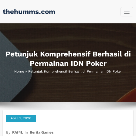
Skip
thehumms.com
to
content
Petunjuk Komprehensif Berhasil di
Permainan IDN Poker
Home
»
Petunjuk Komprehensif Berhasil di Permainan IDN Poker
April 1, 2026
By
RAf4L
In
Berita Games