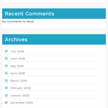
Recent Comments
No comments to show.
Archives
July 2026
June 2026
May 2026
April 2026
March 2026
February 2026
January 2026
December 2025