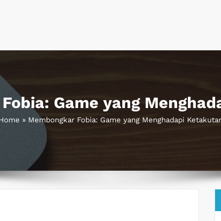
Fobia: Game yang Menghada
Home
»
Membongkar Fobia: Game yang Menghadapi Ketakuta