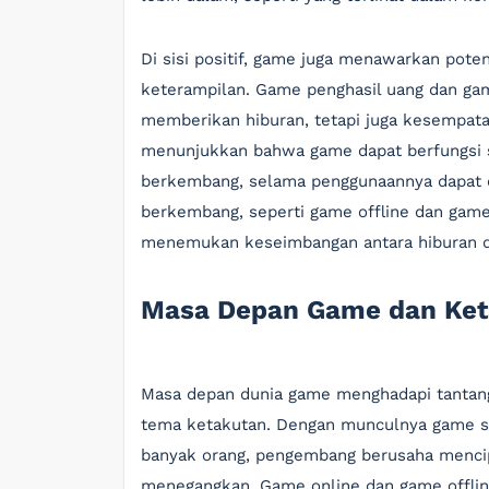
Di sisi positif, game juga menawarkan pote
keterampilan. Game penghasil uang dan gam
memberikan hiburan, tetapi juga kesempata
menunjukkan bahwa game dapat berfungsi 
berkembang, selama penggunaannya dapat d
berkembang, seperti game offline dan game 
menemukan keseimbangan antara hiburan d
Masa Depan Game dan Ket
Masa depan dunia game menghadapi tantan
tema ketakutan. Dengan munculnya game se
banyak orang, pengembang berusaha mencip
menegangkan. Game online dan game offli