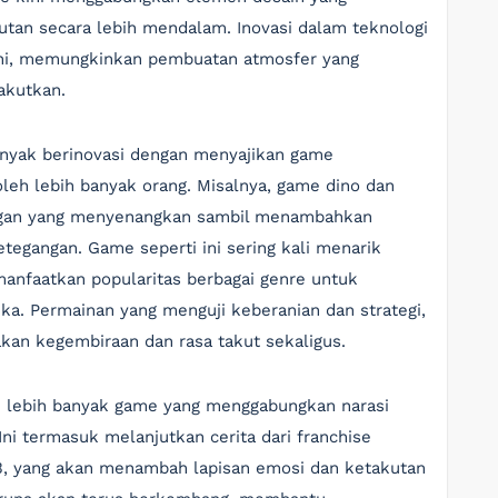
an secara lebih mendalam. Inovasi dalam teknologi
 ini, memungkinkan pembuatan atmosfer yang
akutkan.
banyak berinovasi dengan menyajikan game
leh lebih banyak orang. Misalnya, game dino dan
gan yang menyenangkan sambil menambahkan
egangan. Game seperti ini sering kali menarik
manfaatkan popularitas berbagai genre untuk
a. Permainan yang menguji keberanian dan strategi,
kan kegembiraan dan rasa takut sekaligus.
si lebih banyak game yang menggabungkan narasi
i termasuk melanjutkan cerita dari franchise
3, yang akan menambah lapisan emosi dan ketakutan