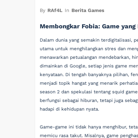
By
RAf4L
In
Berita Games
Membongkar Fobia: Game yang
Dalam dunia yang semakin terdigitalisasi, 
utama untuk menghilangkan stres dan mengh
menawarkan petualangan mendebarkan, hin
dimainkan di Google, setiap jenis game me
kenyataan. Di tengah banyaknya pilihan, f
menjadi topik hangat yang menarik perhati
season 2 dan spekulasi tentang squid game
berfungsi sebagai hiburan, tetapi juga seba
hadapi di kehidupan nyata.
Game-game ini tidak hanya menghibur, teta
memicu rasa takut. Misalnya, game penghas