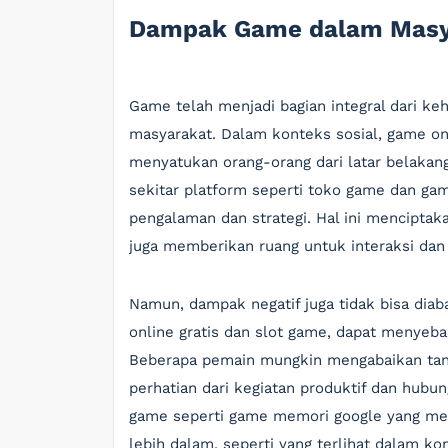
Dampak Game dalam Masy
Game telah menjadi bagian integral dari 
masyarakat. Dalam konteks sosial, game o
menyatukan orang-orang dari latar belakan
sekitar platform seperti toko game dan gam
pengalaman dan strategi. Hal ini menciptaka
juga memberikan ruang untuk interaksi dan 
Namun, dampak negatif juga tidak bisa dia
online gratis dan slot game, dapat menyeb
Beberapa pemain mungkin mengabaikan tang
perhatian dari kegiatan produktif dan hubun
game seperti game memori google yang men
lebih dalam, seperti yang terlihat dalam ko