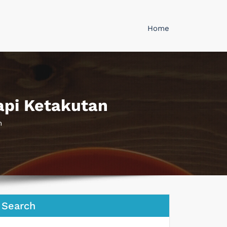
Home
pi Ketakutan
n
Search