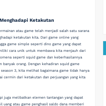
 Menghadapi Ketakutan
permainan atau game telah menjadi salah satu sarana
adapi ketakutan kita. Dari game online yang
gga game simple seperti dino game yang dapat
miliki cara unik untuk membawa kita menjauh dari
enomena seperti squid game dan keberhasilannya
an banyak orang. Dengan kehadiran squid game
 season 3, kita melihat bagaimana game tidak hanya
gai cermin dari ketakutan dan perjuangan yang kita
pi juga melibatkan elemen tantangan yang dapat
il uang atau game penghasil saldo dana memberi