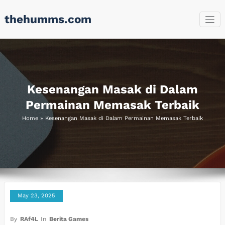
Skip
thehumms.com
to
content
Kesenangan Masak di Dalam
Permainan Memasak Terbaik
Home
»
Kesenangan Masak di Dalam Permainan Memasak Terbaik
May 23, 2025
By
RAf4L
In
Berita Games