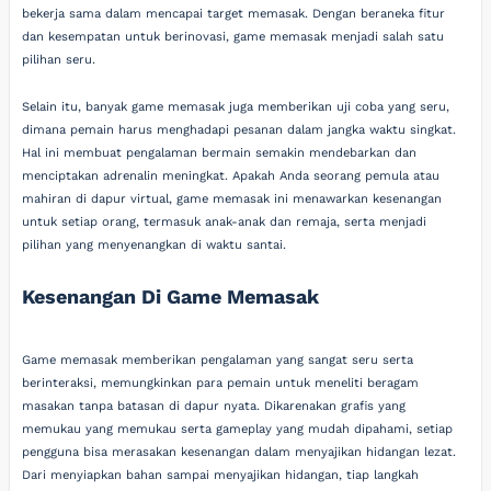
bekerja sama dalam mencapai target memasak. Dengan beraneka fitur
dan kesempatan untuk berinovasi, game memasak menjadi salah satu
pilihan seru.
Selain itu, banyak game memasak juga memberikan uji coba yang seru,
dimana pemain harus menghadapi pesanan dalam jangka waktu singkat.
Hal ini membuat pengalaman bermain semakin mendebarkan dan
menciptakan adrenalin meningkat. Apakah Anda seorang pemula atau
mahiran di dapur virtual, game memasak ini menawarkan kesenangan
untuk setiap orang, termasuk anak-anak dan remaja, serta menjadi
pilihan yang menyenangkan di waktu santai.
Kesenangan Di Game Memasak
Game memasak memberikan pengalaman yang sangat seru serta
berinteraksi, memungkinkan para pemain untuk meneliti beragam
masakan tanpa batasan di dapur nyata. Dikarenakan grafis yang
memukau yang memukau serta gameplay yang mudah dipahami, setiap
pengguna bisa merasakan kesenangan dalam menyajikan hidangan lezat.
Dari menyiapkan bahan sampai menyajikan hidangan, tiap langkah