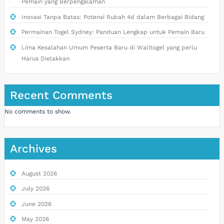
Pemain yang Berpengalaman
Inovasi Tanpa Batas: Potensi Rubah 4d dalam Berbagai Bidang
Permainan Togel Sydney: Panduan Lengkap untuk Pemain Baru
Lima Kesalahan Umum Peserta Baru di Walitogel yang perlu
Harus Dielakkan
Recent Comments
No comments to show.
Archives
August 2026
July 2026
June 2026
May 2026