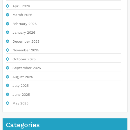
April 2026
March 2026
February 2026
January 2026
December 2025
November 2025
October 2025
September 2025
August 2025
July 2025
June 2025
May 2025
Categories