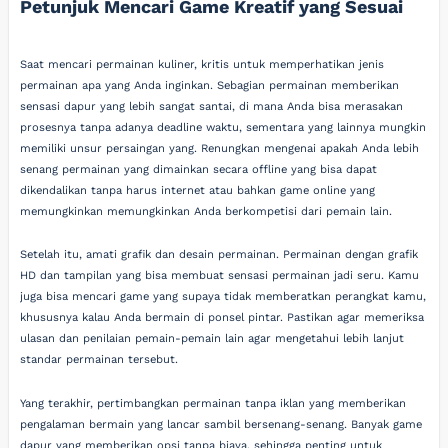
Petunjuk Mencari Game Kreatif yang Sesuai
Saat mencari permainan kuliner, kritis untuk memperhatikan jenis
permainan apa yang Anda inginkan. Sebagian permainan memberikan
sensasi dapur yang lebih sangat santai, di mana Anda bisa merasakan
prosesnya tanpa adanya deadline waktu, sementara yang lainnya mungkin
memiliki unsur persaingan yang. Renungkan mengenai apakah Anda lebih
senang permainan yang dimainkan secara offline yang bisa dapat
dikendalikan tanpa harus internet atau bahkan game online yang
memungkinkan memungkinkan Anda berkompetisi dari pemain lain.
Setelah itu, amati grafik dan desain permainan. Permainan dengan grafik
HD dan tampilan yang bisa membuat sensasi permainan jadi seru. Kamu
juga bisa mencari game yang supaya tidak memberatkan perangkat kamu,
khususnya kalau Anda bermain di ponsel pintar. Pastikan agar memeriksa
ulasan dan penilaian pemain-pemain lain agar mengetahui lebih lanjut
standar permainan tersebut.
Yang terakhir, pertimbangkan permainan tanpa iklan yang memberikan
pengalaman bermain yang lancar sambil bersenang-senang. Banyak game
dapur yang memberikan opsi tanpa biaya, sehingga penting untuk