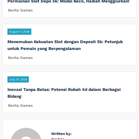
Permainan Slot Depo 5k: Modal Kecil, Hadiah Menggiurkan!
Berita Games
August 7, 2026
Menemukan Kekuatan Slot dengan Deposit 5k: Petunjuk
untuk Pemain yang Berpengalaman
Berita Games
July 31, 2026
Inovasi Tanpa Batas: Potensi Rubah 4d dalam Berbagai
Bidang
Berita Games
Written by: