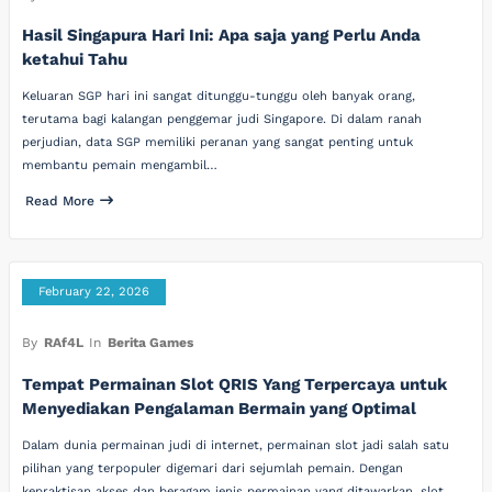
Hasil Singapura Hari Ini: Apa saja yang Perlu Anda
ketahui Tahu
Keluaran SGP hari ini sangat ditunggu-tunggu oleh banyak orang,
terutama bagi kalangan penggemar judi Singapore. Di dalam ranah
perjudian, data SGP memiliki peranan yang sangat penting untuk
membantu pemain mengambil…
Read More
February 22, 2026
By
RAf4L
In
Berita Games
Tempat Permainan Slot QRIS Yang Terpercaya untuk
Menyediakan Pengalaman Bermain yang Optimal
Dalam dunia permainan judi di internet, permainan slot jadi salah satu
pilihan yang terpopuler digemari dari sejumlah pemain. Dengan
kepraktisan akses dan beragam jenis permainan yang ditawarkan, slot