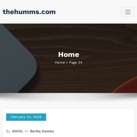
Skip
thehumms.com
to
content
Home
Home
»
Page 34
February 24, 2026
By
RAf4L
In
Berita Games