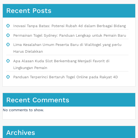
Recent Posts
Inovasi Tanpa Batas: Potensi Rubah 4d dalam Berbagai Bidang
Permainan Togel Sydney: Panduan Lengkap untuk Pemain Baru
Lima Kesalahan Umum Peserta Baru di Walitogel yang perlu
Harus Dielakkan
Apa Alasan Kuda Slot Berkembang Menjadi Favorit di
Lingkungan Pemain
Panduan Terperinci Bertaruh Togel Online pada Rakyat 4D
Recent Comments
No comments to show.
Archives