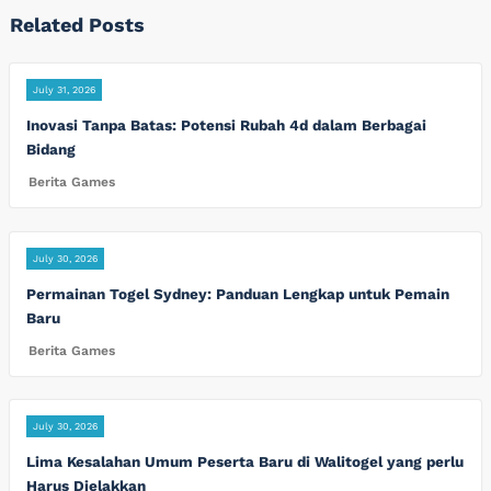
Related Posts
July 31, 2026
Inovasi Tanpa Batas: Potensi Rubah 4d dalam Berbagai
Bidang
Berita Games
July 30, 2026
Permainan Togel Sydney: Panduan Lengkap untuk Pemain
Baru
Berita Games
July 30, 2026
Lima Kesalahan Umum Peserta Baru di Walitogel yang perlu
Harus Dielakkan