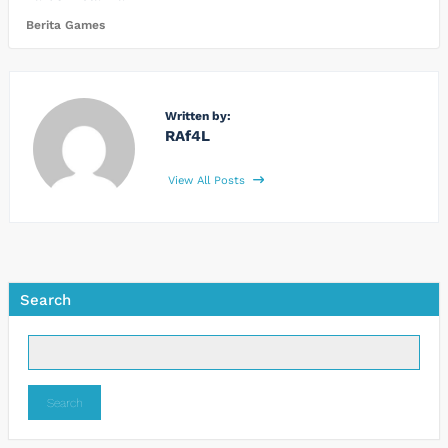
Berita Games
Written by:
RAf4L
View All Posts
Search
Search