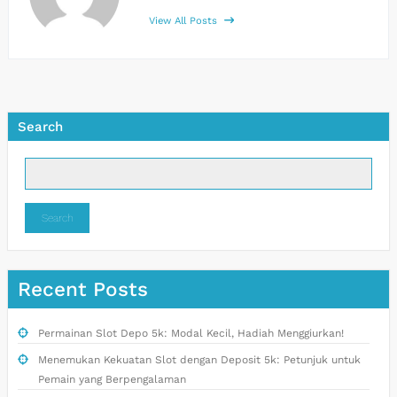
View All Posts
Search
Search
Recent Posts
Permainan Slot Depo 5k: Modal Kecil, Hadiah Menggiurkan!
Menemukan Kekuatan Slot dengan Deposit 5k: Petunjuk untuk
Pemain yang Berpengalaman