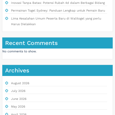
Inovasi Tanpa Batas: Potensi Rubah 4d dalam Berbagai Bidang
Permainan Togel Sydney: Panduan Lengkap untuk Pemain Baru
Lima Kesalahan Umum Peserta Baru di Walitogel yang perlu
Harus Dielakkan
Recent Comments
No comments to show.
Archives
August 2026
July 2026
June 2026
May 2026
April 2026