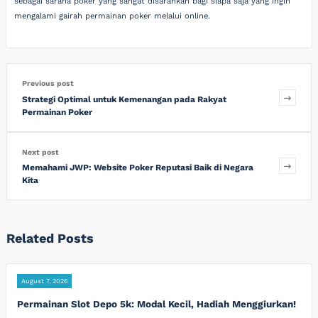
sebagai sarana poker yang sangat disarankan bagi siapa saja yang ingin
mengalami gairah permainan poker melalui online.
Previous post
Strategi Optimal untuk Kemenangan pada Rakyat
Permainan Poker
Next post
Memahami JWP: Website Poker Reputasi Baik di Negara
Kita
Related Posts
August 7, 2026
Permainan Slot Depo 5k: Modal Kecil, Hadiah Menggiurkan!