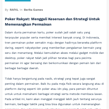
By
RAf4L
In
Berita Games
Poker Rakyat: Menggali Keseruan dan Strategi Untuk
Memenangkan Permainan
Dalam dunia permainan kartu, poker sudah jadi salah satu yang
terpopuler populer serta memikat interest banyak orang. Di Indonesia,
tren permainan poker semakin maju dengan hadirnya beraneka platform
daring, seperti rakyatpoker yang memberikan pengalaman bermain yang
seru dan menantang. Melalui kemudahan akses melalui gadget mobile dan
desktop, poker rakyat telah jadi pilihan teratas bagi para pecinta
permainan ini agar bersaing dan berkomunikasi dengan pemain lain dari
berbagai berbagai daerah.
Tidak hanya bergantung pada nasib, strategi yang tepat juga sangat
penting dalam permainan. Baik itu pada meja fisik secara langsung atau di
platform daring seperti idn poker atau idn play, para pemain dituntut
untuk untuk memahami berbagai strategi serta metode membaca lawan.
Pada artikel ini, kami akan menggali menggali lebih jauh tentang serunya
bermain, berbagai taktik yang bisa bisa digunakan untuk memenangkan