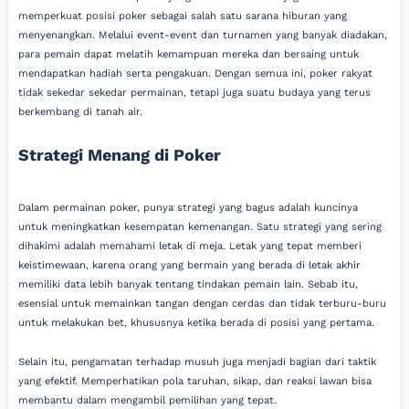
memperkuat posisi poker sebagai salah satu sarana hiburan yang
menyenangkan. Melalui event-event dan turnamen yang banyak diadakan,
para pemain dapat melatih kemampuan mereka dan bersaing untuk
mendapatkan hadiah serta pengakuan. Dengan semua ini, poker rakyat
tidak sekedar sekedar permainan, tetapi juga suatu budaya yang terus
berkembang di tanah air.
Strategi Menang di Poker
Dalam permainan poker, punya strategi yang bagus adalah kuncinya
untuk meningkatkan kesempatan kemenangan. Satu strategi yang sering
dihakimi adalah memahami letak di meja. Letak yang tepat memberi
keistimewaan, karena orang yang bermain yang berada di letak akhir
memiliki data lebih banyak tentang tindakan pemain lain. Sebab itu,
esensial untuk memainkan tangan dengan cerdas dan tidak terburu-buru
untuk melakukan bet, khususnya ketika berada di posisi yang pertama.
Selain itu, pengamatan terhadap musuh juga menjadi bagian dari taktik
yang efektif. Memperhatikan pola taruhan, sikap, dan reaksi lawan bisa
membantu dalam mengambil pemilihan yang tepat.