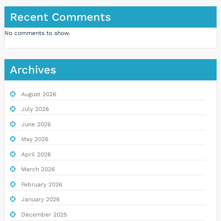
Recent Comments
No comments to show.
Archives
August 2026
July 2026
June 2026
May 2026
April 2026
March 2026
February 2026
January 2026
December 2025