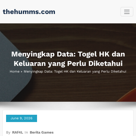
Skip
thehumms.com
to
content
Menyingkap Data: Togel HK dan
Keluaran yang Perlu Diketahui
Home
»
Menyingkap Data: Togel HK dan Keluaran yang Perlu Diketahui
June 9, 2026
By
RAf4L
In
Berita Games