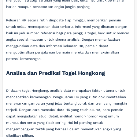
menyusun strategi taruhan yang lebih baik, entah itu untuk permainan
harian maupun berdasarkan angka jangka panjang.
Keluaran HK secara rutin diupdate tiap minggu, memberikan pemain
untuk selalu mendapatkan data terbaru. Informasi yang disusun dengan
baik ini jadi sumber referensi bagi para penggila togel, baik untuk mencari
angka spesial maupun untuk skema analisis. Dengan memanfaatkan
menggunakan data dan informasi keluaran HK, pemain dapat
mengoptimalkan pengalaman bermain mereka dan memaksimalkan
potensi kemenangan.
Analisa dan Prediksi Togel Hongkong
Di dalam togel Hongkong, analisis data merupakan faktor utama untuk
mendapatkan kemenangan. Pengeluaran HK yang rutin dokumentasikan
menawarkan gambaran yang jelas tentang corak dan tren yang mungkin
terjadi. Dengan cara memakai data HK yang telah akurat, para pemain
dapat mengadakan studi detail, melihat nomor-nomor yang umum
muncul dan serta yang tidak sering. Hal ini penting untuk
mengembangkan taktik yang berhasil dalam menentukan angka yang
dijadikan pilihan.