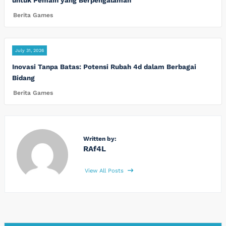
untuk Pemain yang Berpengalaman
Berita Games
July 31, 2026
Inovasi Tanpa Batas: Potensi Rubah 4d dalam Berbagai
Bidang
Berita Games
Written by:
RAf4L
View All Posts