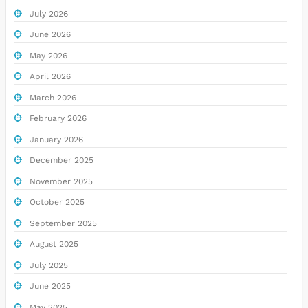
July 2026
June 2026
May 2026
April 2026
March 2026
February 2026
January 2026
December 2025
November 2025
October 2025
September 2025
August 2025
July 2025
June 2025
May 2025