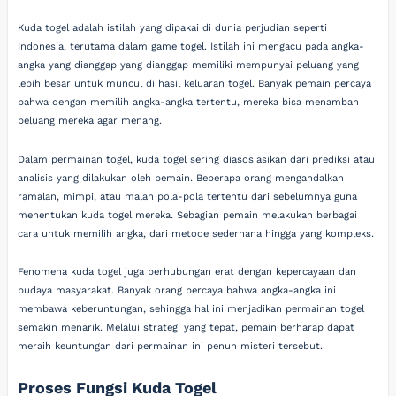
Kuda togel adalah istilah yang dipakai di dunia perjudian seperti
Indonesia, terutama dalam game togel. Istilah ini mengacu pada angka-
angka yang dianggap yang dianggap memiliki mempunyai peluang yang
lebih besar untuk muncul di hasil keluaran togel. Banyak pemain percaya
bahwa dengan memilih angka-angka tertentu, mereka bisa menambah
peluang mereka agar menang.
Dalam permainan togel, kuda togel sering diasosiasikan dari prediksi atau
analisis yang dilakukan oleh pemain. Beberapa orang mengandalkan
ramalan, mimpi, atau malah pola-pola tertentu dari sebelumnya guna
menentukan kuda togel mereka. Sebagian pemain melakukan berbagai
cara untuk memilih angka, dari metode sederhana hingga yang kompleks.
Fenomena kuda togel juga berhubungan erat dengan kepercayaan dan
budaya masyarakat. Banyak orang percaya bahwa angka-angka ini
membawa keberuntungan, sehingga hal ini menjadikan permainan togel
semakin menarik. Melalui strategi yang tepat, pemain berharap dapat
meraih keuntungan dari permainan ini penuh misteri tersebut.
Proses Fungsi Kuda Togel