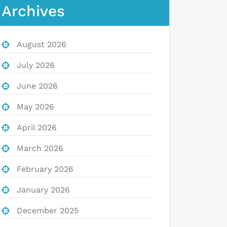
Archives
August 2026
July 2026
June 2026
May 2026
April 2026
March 2026
February 2026
January 2026
December 2025