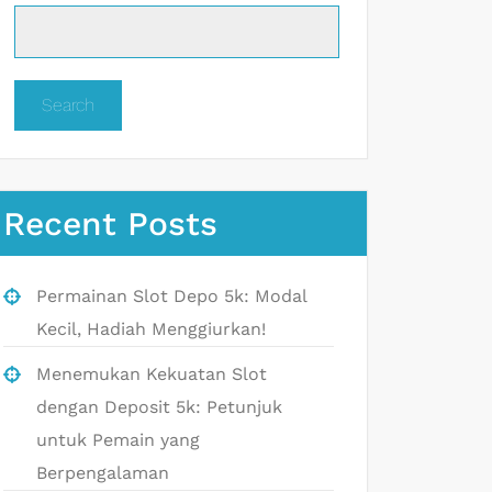
Search
Recent Posts
Permainan Slot Depo 5k: Modal
Kecil, Hadiah Menggiurkan!
Menemukan Kekuatan Slot
dengan Deposit 5k: Petunjuk
untuk Pemain yang
Berpengalaman