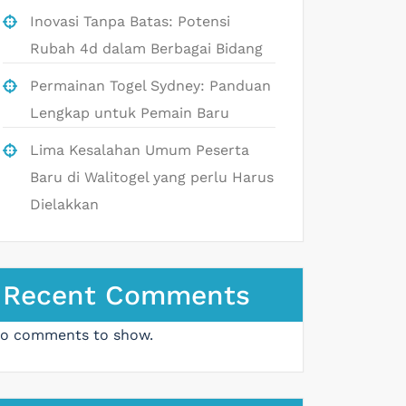
Inovasi Tanpa Batas: Potensi
Rubah 4d dalam Berbagai Bidang
Permainan Togel Sydney: Panduan
Lengkap untuk Pemain Baru
Lima Kesalahan Umum Peserta
Baru di Walitogel yang perlu Harus
Dielakkan
Recent Comments
o comments to show.