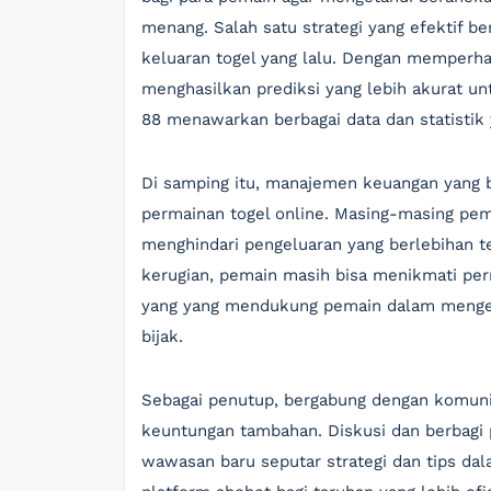
menang. Salah satu strategi yang efektif be
keluaran togel yang lalu. Dengan memperhat
menghasilkan prediksi yang lebih akurat un
88 menawarkan berbagai data dan statistik 
Di samping itu, manajemen keuangan yang 
permainan togel online. Masing-masing pem
menghindari pengeluaran yang berlebihan t
kerugian, pemain masih bisa menikmati per
yang yang mendukung pemain dalam mengel
bijak.
Sebagai penutup, bergabung dengan komuni
keuntungan tambahan. Diskusi dan berbag
wawasan baru seputar strategi dan tips da