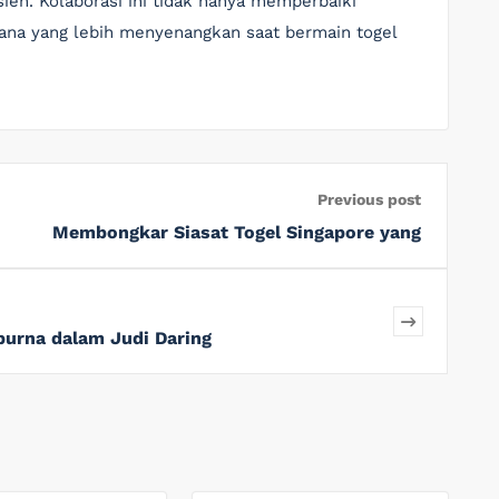
sien. Kolaborasi ini tidak hanya memperbaiki
sana yang lebih menyenangkan saat bermain togel
Previous post
Membongkar Siasat Togel Singapore yang
urna dalam Judi Daring