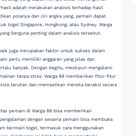
rhasil adalah melakukan analisis terhadap hasil
ikan polanya dan ciri angka yang, pemain dapat
tuk togel Singapore, Hongkong, atau Sydney. Warga
yang berguna penting dalam analisis tersebut.
baik juga merupakan faktor untuk sukses dalam
ain perlu memiliki anggaran yang jelas dan
erlalu banyak. Dengan begitu, meskipun mengalami
mainan tanpa stres. Warga 88 memberikan fitur-fitur
ola taruhan dan memastikan mereka beraksi secara
tas pemain di Warga 88 bisa memberikan
i pengalaman dengan sesama pemain bisa membuka
lam bermain togel, termasuk cara menggunakan