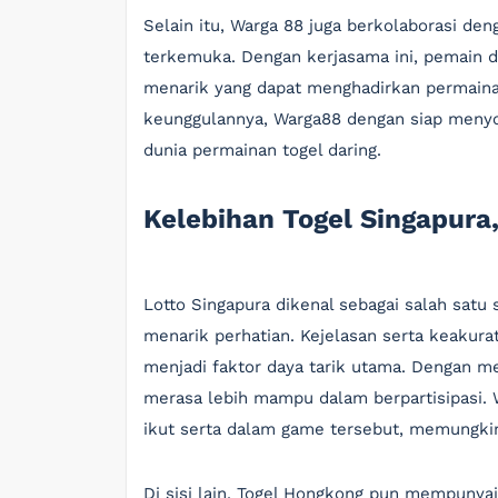
Selain itu, Warga 88 juga berkolaborasi den
terkemuka. Dengan kerjasama ini, pemain d
menarik yang dapat menghadirkan permain
keunggulannya, Warga88 dengan siap meny
dunia permainan togel daring.
Kelebihan Togel Singapura
Lotto Singapura dikenal sebagai salah satu s
menarik perhatian. Kejelasan serta keakurat
menjadi faktor daya tarik utama. Dengan me
merasa lebih mampu dalam berpartisipasi
ikut serta dalam game tersebut, memungki
Di sisi lain, Togel Hongkong pun mempunya