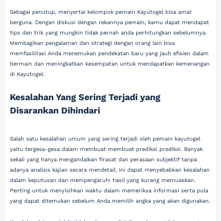
Sebagai penutup, menyertai kelompok pemain Kayutogel bisa amat
berguna. Dengan diskusi dengan rekannya pemain, kamu dapat mendapat
tips dan trik yang mungkin tidak pernah anda perhitungkan sebelumnya.
Membagikan pengalaman dan strategi dengan orang lain bisa
memfasilitasi Anda menemukan pendekatan baru yang jauh efisien dalam
bermain dan meningkatkan kesempatan untuk mendapatkan kemenangan
di Kayutogel.
Kesalahan Yang Sering Terjadi yang
Disarankan Dihindari
Salah satu kesalahan umum yang sering terjadi oleh pemain kayutogel
yaitu tergesa-gesa dalam membuat membuat prediksi prediksi. Banyak
sekali yang hanya mengandalkan firasat dan perasaan subjektif tanpa
adanya analisis kajian secara mendetail. Ini dapat menyebabkan kesalahan
dalam keputusan dan mempengaruhi hasil yang kurang memuaskan.
Penting untuk menyisihkan waktu dalam memeriksa informasi serta pola
yang dapat ditemukan sebelum Anda memilih angka yang akan digunakan.