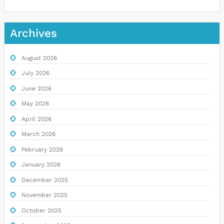
Archives
August 2026
July 2026
June 2026
May 2026
April 2026
March 2026
February 2026
January 2026
December 2025
November 2025
October 2025