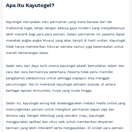
Apa itu Kayutogel?
Kayutogel merupakan satu permainan yang mana berasal dari ide
tradisional togel, tetapi dengan adanya gaya modern yang menjadikannya
lebih menarik bagi para para pemain. Dalam permainan ini, peserta dapat
menebak angka-angka khusus yang akan tampil di hasil undian. Kayutogel
tidak hanya memberikan hiburan semata namun juga kesempatan untuk
meraih kemenangan besar.
Salah satu dari daya tarik utama kayutogel adalah kemudahan dalam dan
cara dan cara bermainnya sederhana. Peserta tidak perlu memiliki
pengalaman sebelumnya untuk sehingga siapapun bisa menggali
peruntungan. Hal ini membuat kayutogel semakin populer di antara
berbagai lapisan komunitas, mulai yang muda hingga.
Selain itu, kayutogel sering kali diselenggarakan melalui media online yang
memungkinkan pemain untuk mengikuti permainan kapan saja dan
dimana saja. Dengan teknologi yang semakin maju, kayutogel
menggunakan aplikasi dan situs web untuk memberikan eksperien
bermain yang lebih interaktif serta mengasyikkan. Di sinilah para pemain