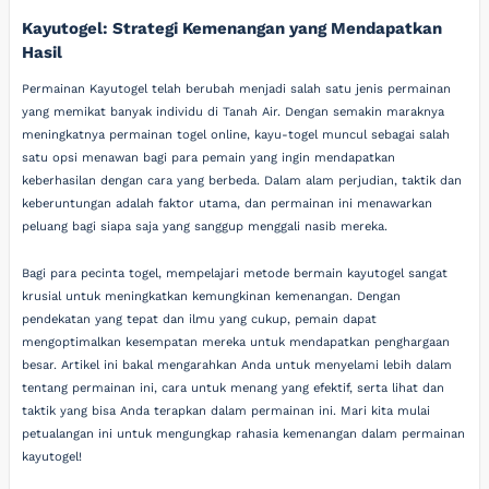
Kayutogel: Strategi Kemenangan yang Mendapatkan
Hasil
Permainan Kayutogel telah berubah menjadi salah satu jenis permainan
yang memikat banyak individu di Tanah Air. Dengan semakin maraknya
meningkatnya permainan togel online, kayu-togel muncul sebagai salah
satu opsi menawan bagi para pemain yang ingin mendapatkan
keberhasilan dengan cara yang berbeda. Dalam alam perjudian, taktik dan
keberuntungan adalah faktor utama, dan permainan ini menawarkan
peluang bagi siapa saja yang sanggup menggali nasib mereka.
Bagi para pecinta togel, mempelajari metode bermain kayutogel sangat
krusial untuk meningkatkan kemungkinan kemenangan. Dengan
pendekatan yang tepat dan ilmu yang cukup, pemain dapat
mengoptimalkan kesempatan mereka untuk mendapatkan penghargaan
besar. Artikel ini bakal mengarahkan Anda untuk menyelami lebih dalam
tentang permainan ini, cara untuk menang yang efektif, serta lihat dan
taktik yang bisa Anda terapkan dalam permainan ini. Mari kita mulai
petualangan ini untuk mengungkap rahasia kemenangan dalam permainan
kayutogel!