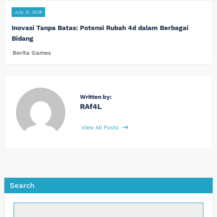
July 31, 2026
Inovasi Tanpa Batas: Potensi Rubah 4d dalam Berbagai
Bidang
Berita Games
Written by:
RAf4L
View All Posts
Search