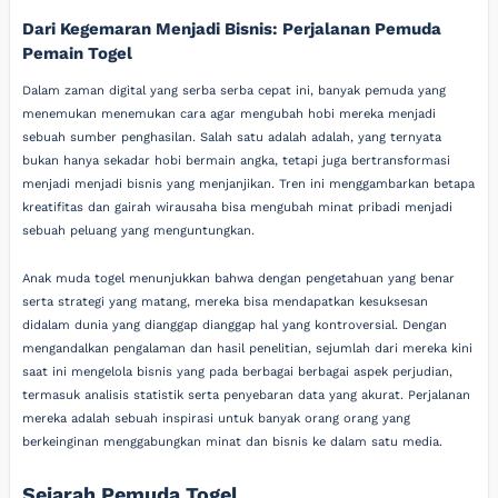
Dari Kegemaran Menjadi Bisnis: Perjalanan Pemuda
Pemain Togel
Dalam zaman digital yang serba serba cepat ini, banyak pemuda yang
menemukan menemukan cara agar mengubah hobi mereka menjadi
sebuah sumber penghasilan. Salah satu adalah adalah, yang ternyata
bukan hanya sekadar hobi bermain angka, tetapi juga bertransformasi
menjadi menjadi bisnis yang menjanjikan. Tren ini menggambarkan betapa
kreatifitas dan gairah wirausaha bisa mengubah minat pribadi menjadi
sebuah peluang yang menguntungkan.
Anak muda togel menunjukkan bahwa dengan pengetahuan yang benar
serta strategi yang matang, mereka bisa mendapatkan kesuksesan
didalam dunia yang dianggap dianggap hal yang kontroversial. Dengan
mengandalkan pengalaman dan hasil penelitian, sejumlah dari mereka kini
saat ini mengelola bisnis yang pada berbagai berbagai aspek perjudian,
termasuk analisis statistik serta penyebaran data yang akurat. Perjalanan
mereka adalah sebuah inspirasi untuk banyak orang orang yang
berkeinginan menggabungkan minat dan bisnis ke dalam satu media.
Sejarah Pemuda Togel