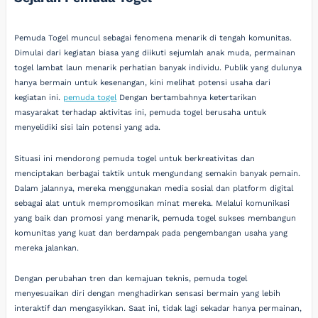
Pemuda Togel muncul sebagai fenomena menarik di tengah komunitas.
Dimulai dari kegiatan biasa yang diikuti sejumlah anak muda, permainan
togel lambat laun menarik perhatian banyak individu. Publik yang dulunya
hanya bermain untuk kesenangan, kini melihat potensi usaha dari
kegiatan ini.
pemuda togel
Dengan bertambahnya ketertarikan
masyarakat terhadap aktivitas ini, pemuda togel berusaha untuk
menyelidiki sisi lain potensi yang ada.
Situasi ini mendorong pemuda togel untuk berkreativitas dan
menciptakan berbagai taktik untuk mengundang semakin banyak pemain.
Dalam jalannya, mereka menggunakan media sosial dan platform digital
sebagai alat untuk mempromosikan minat mereka. Melalui komunikasi
yang baik dan promosi yang menarik, pemuda togel sukses membangun
komunitas yang kuat dan berdampak pada pengembangan usaha yang
mereka jalankan.
Dengan perubahan tren dan kemajuan teknis, pemuda togel
menyesuaikan diri dengan menghadirkan sensasi bermain yang lebih
interaktif dan mengasyikkan. Saat ini, tidak lagi sekadar hanya permainan,