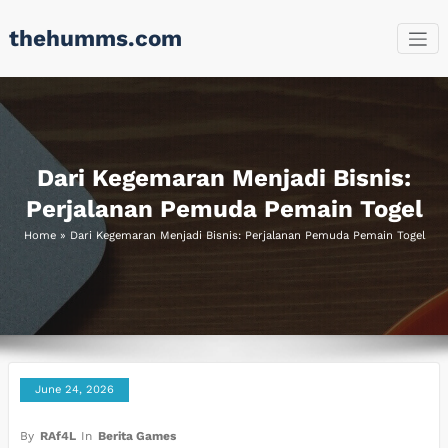
Skip
thehumms.com
to
content
Dari Kegemaran Menjadi Bisnis:
Perjalanan Pemuda Pemain Togel
Home
»
Dari Kegemaran Menjadi Bisnis: Perjalanan Pemuda Pemain Togel
June 24, 2026
By
RAf4L
In
Berita Games