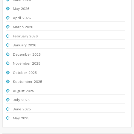
May 2026
April 2026
March 2026
February 2026
January 2026
December 2025
November 2025
October 2025
September 2025
August 2025
July 2025
June 2025
May 2025