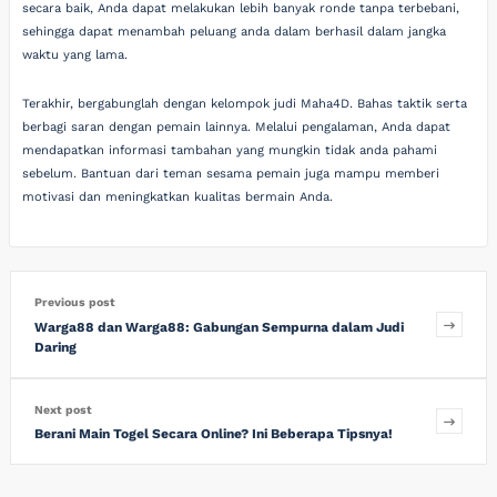
secara baik, Anda dapat melakukan lebih banyak ronde tanpa terbebani,
sehingga dapat menambah peluang anda dalam berhasil dalam jangka
waktu yang lama.
Terakhir, bergabunglah dengan kelompok judi Maha4D. Bahas taktik serta
berbagi saran dengan pemain lainnya. Melalui pengalaman, Anda dapat
mendapatkan informasi tambahan yang mungkin tidak anda pahami
sebelum. Bantuan dari teman sesama pemain juga mampu memberi
motivasi dan meningkatkan kualitas bermain Anda.
Previous post
Warga88 dan Warga88: Gabungan Sempurna dalam Judi
Daring
Next post
Berani Main Togel Secara Online? Ini Beberapa Tipsnya!