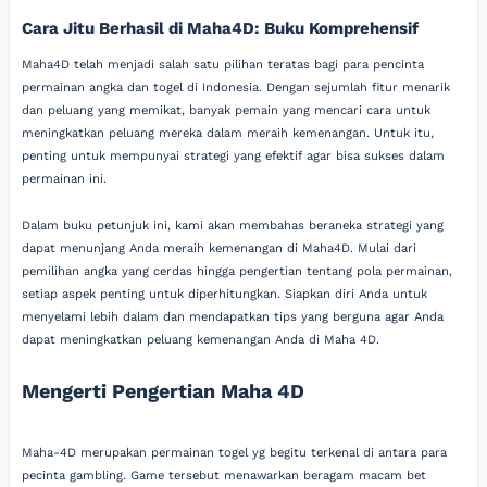
Cara Jitu Berhasil di Maha4D: Buku Komprehensif
Maha4D telah menjadi salah satu pilihan teratas bagi para pencinta
permainan angka dan togel di Indonesia. Dengan sejumlah fitur menarik
dan peluang yang memikat, banyak pemain yang mencari cara untuk
meningkatkan peluang mereka dalam meraih kemenangan. Untuk itu,
penting untuk mempunyai strategi yang efektif agar bisa sukses dalam
permainan ini.
Dalam buku petunjuk ini, kami akan membahas beraneka strategi yang
dapat menunjang Anda meraih kemenangan di Maha4D. Mulai dari
pemilihan angka yang cerdas hingga pengertian tentang pola permainan,
setiap aspek penting untuk diperhitungkan. Siapkan diri Anda untuk
menyelami lebih dalam dan mendapatkan tips yang berguna agar Anda
dapat meningkatkan peluang kemenangan Anda di Maha 4D.
Mengerti Pengertian Maha 4D
Maha-4D merupakan permainan togel yg begitu terkenal di antara para
pecinta gambling. Game tersebut menawarkan beragam macam bet