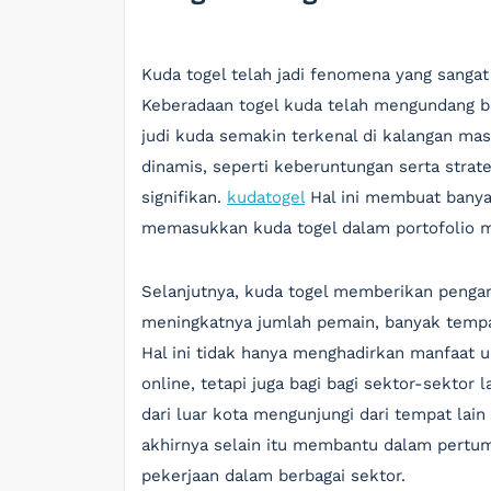
Kuda togel telah jadi fenomena yang sangat
Keberadaan togel kuda telah mengundang b
judi kuda semakin terkenal di kalangan mas
dinamis, seperti keberuntungan serta stra
signifikan.
kudatogel
Hal ini membuat banya
memasukkan kuda togel dalam portofolio me
Selanjutnya, kuda togel memberikan penga
meningkatnya jumlah pemain, banyak tempa
Hal ini tidak hanya menghadirkan manfaat u
online, tetapi juga bagi bagi sektor-sektor
dari luar kota mengunjungi dari tempat lai
akhirnya selain itu membantu dalam pertu
pekerjaan dalam berbagai sektor.