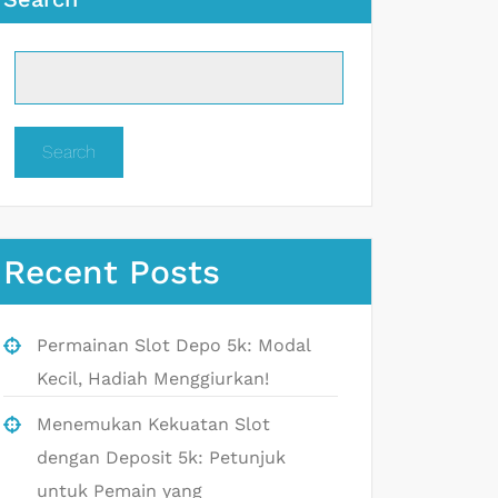
Search
Recent Posts
Permainan Slot Depo 5k: Modal
Kecil, Hadiah Menggiurkan!
Menemukan Kekuatan Slot
dengan Deposit 5k: Petunjuk
untuk Pemain yang