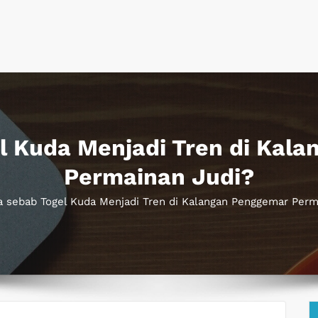
l Kuda Menjadi Tren di Kal
Permainan Judi?
a sebab Togel Kuda Menjadi Tren di Kalangan Penggemar Perm