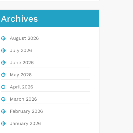
Archives
August 2026
July 2026
June 2026
May 2026
April 2026
March 2026
February 2026
January 2026