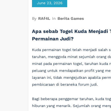
June 23, 2026
By
RAf4L
In
Berita Games
Apa sebab Togel Kuda Menjadi 
Permainan Judi?
Kuda permainan togel telah menjadi salah
taruhan, menggoda minat sejumlah orang dar
minat pada permainan togel, taruhan kuda
peluang untuk mendapatkan profit yang me
layanan ini, tidak mengejutkan apabila per
pembicaraan di beraneka forum judi.
Bagi beberapa penggemar taruhan, kuda toge
hiburan yang menarik. Sejumlah orang meng