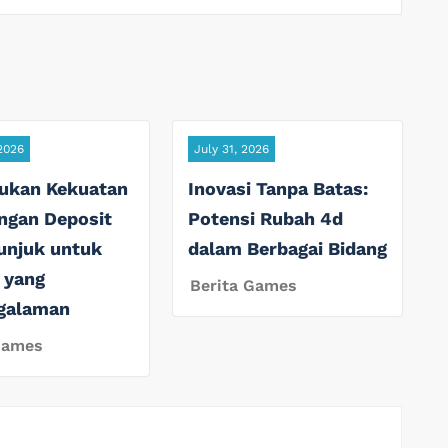
 2026
July 31, 2026
kan Kekuatan
Inovasi Tanpa Batas:
ngan Deposit
Potensi Rubah 4d
unjuk untuk
dalam Berbagai Bidang
 yang
Berita Games
galaman
Games