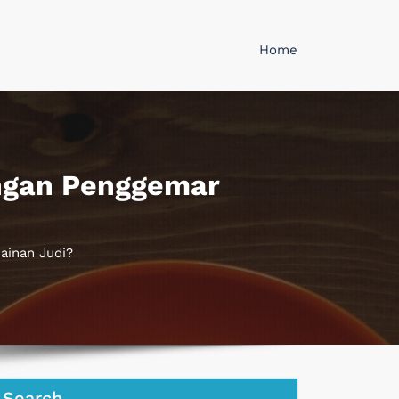
Home
angan Penggemar
ainan Judi?
Search