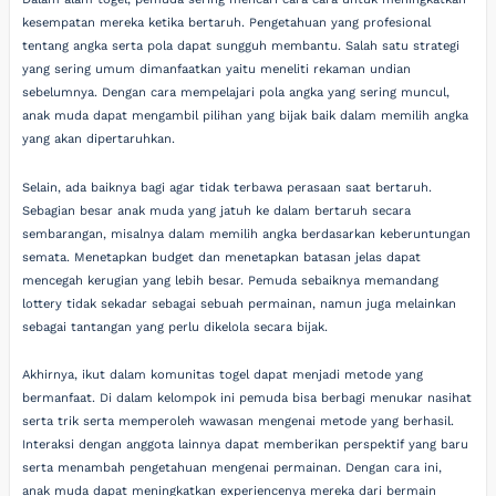
kesempatan mereka ketika bertaruh. Pengetahuan yang profesional
tentang angka serta pola dapat sungguh membantu. Salah satu strategi
yang sering umum dimanfaatkan yaitu meneliti rekaman undian
sebelumnya. Dengan cara mempelajari pola angka yang sering muncul,
anak muda dapat mengambil pilihan yang bijak baik dalam memilih angka
yang akan dipertaruhkan.
Selain, ada baiknya bagi agar tidak terbawa perasaan saat bertaruh.
Sebagian besar anak muda yang jatuh ke dalam bertaruh secara
sembarangan, misalnya dalam memilih angka berdasarkan keberuntungan
semata. Menetapkan budget dan menetapkan batasan jelas dapat
mencegah kerugian yang lebih besar. Pemuda sebaiknya memandang
lottery tidak sekadar sebagai sebuah permainan, namun juga melainkan
sebagai tantangan yang perlu dikelola secara bijak.
Akhirnya, ikut dalam komunitas togel dapat menjadi metode yang
bermanfaat. Di dalam kelompok ini pemuda bisa berbagi menukar nasihat
serta trik serta memperoleh wawasan mengenai metode yang berhasil.
Interaksi dengan anggota lainnya dapat memberikan perspektif yang baru
serta menambah pengetahuan mengenai permainan. Dengan cara ini,
anak muda dapat meningkatkan experiencenya mereka dari bermain