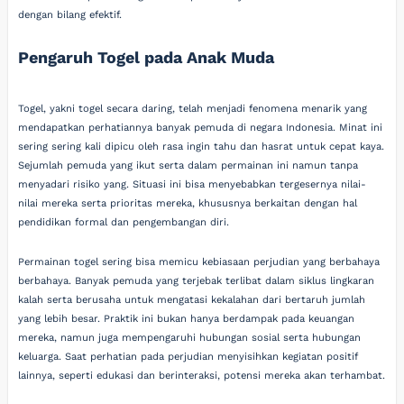
dengan bilang efektif.
Pengaruh Togel pada Anak Muda
Togel, yakni togel secara daring, telah menjadi fenomena menarik yang
mendapatkan perhatiannya banyak pemuda di negara Indonesia. Minat ini
sering sering kali dipicu oleh rasa ingin tahu dan hasrat untuk cepat kaya.
Sejumlah pemuda yang ikut serta dalam permainan ini namun tanpa
menyadari risiko yang. Situasi ini bisa menyebabkan tergesernya nilai-
nilai mereka serta prioritas mereka, khususnya berkaitan dengan hal
pendidikan formal dan pengembangan diri.
Permainan togel sering bisa memicu kebiasaan perjudian yang berbahaya
berbahaya. Banyak pemuda yang terjebak terlibat dalam siklus lingkaran
kalah serta berusaha untuk mengatasi kekalahan dari bertaruh jumlah
yang lebih besar. Praktik ini bukan hanya berdampak pada keuangan
mereka, namun juga mempengaruhi hubungan sosial serta hubungan
keluarga. Saat perhatian pada perjudian menyisihkan kegiatan positif
lainnya, seperti edukasi dan berinteraksi, potensi mereka akan terhambat.