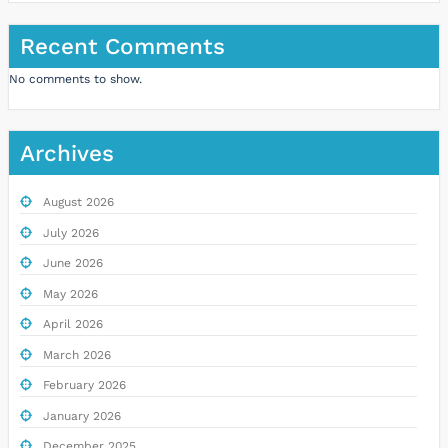
Recent Comments
No comments to show.
Archives
August 2026
July 2026
June 2026
May 2026
April 2026
March 2026
February 2026
January 2026
December 2025