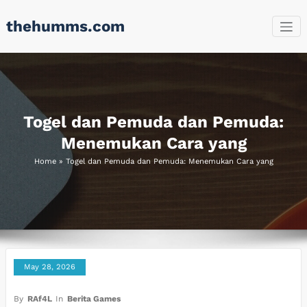
Skip
thehumms.com
to
content
Togel dan Pemuda dan Pemuda:
Menemukan Cara yang
Home
»
Togel dan Pemuda dan Pemuda: Menemukan Cara yang
May 28, 2026
By
RAf4L
In
Berita Games