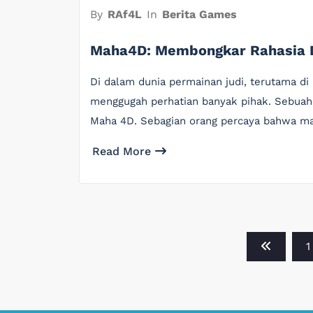
By
RAf4L
In
Berita Games
Maha4D: Membongkar Rahasia D
Di dalam dunia permainan judi, terutama di
menggugah perhatian banyak pihak. Sebuah 
Maha 4D. Sebagian orang percaya bahwa 
Read More
Posts
1
pagination