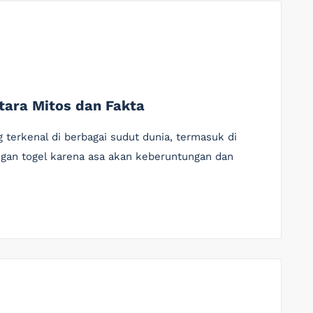
tara Mitos dan Fakta
 terkenal di berbagai sudut dunia, termasuk di
ngan togel karena asa akan keberuntungan dan