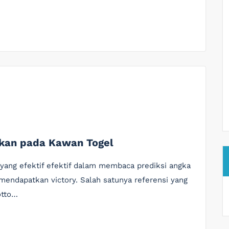
akan pada Kawan Togel
 yang efektif efektif dalam membaca prediksi angka
mendapatkan victory. Salah satunya referensi yang
otto…