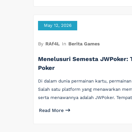
May 12, 2026
By
RAf4L
In
Berita Games
Menelusuri Semesta JWPoker:
Poker
Di dalam dunia permainan kartu, permainan
Salah satu platform yang menawarkan mem
serta menawannya adalah JWPoker. Tempat
Read More