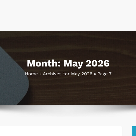
Month:
May 2026
Home
»
Archives for May 2026
»
Page 7