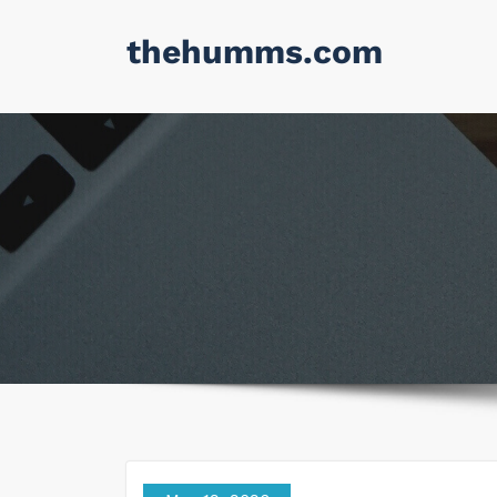
Skip
thehumms.com
to
content