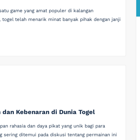
h satu game yang amat populer di kalangan
, togel telah menarik minat banyak pihak dengan janji
n dan Kebenaran di Dunia Togel
pan rahasia dan daya pikat yang unik bagi para
ng sering ditemui pada diskusi tentang permainan ini