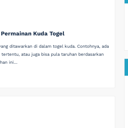
 Permainan Kuda Togel
 yang ditawarkan di dalam togel kuda. Contohnya, ada
tertentu, atau juga bisa pula taruhan berdasarkan
han ini…