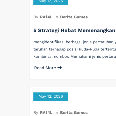
May 12, 2026
By
RAf4L
In
Berita Games
5 Strategi Hebat Memenangkan
mengidentifikasi berbagai jenis pertaruhan
taruhan terhadap posisi kuda-kuda tertentu 
kombinasi nombor. Memahami jenis pertaru
Read More
May 12, 2026
By
RAf4L
In
Berita Games