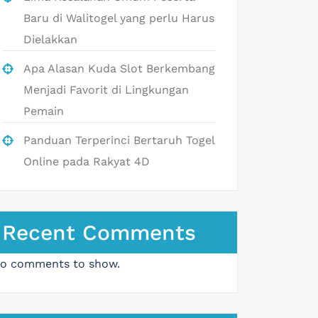
Baru di Walitogel yang perlu Harus
Dielakkan
Apa Alasan Kuda Slot Berkembang
Menjadi Favorit di Lingkungan
Pemain
Panduan Terperinci Bertaruh Togel
Online pada Rakyat 4D
Recent Comments
o comments to show.