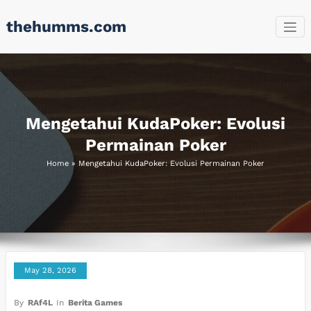
Skip
thehumms.com
to
content
Mengetahui KudaPoker: Evolusi
Permainan Poker
Home
»
Mengetahui KudaPoker: Evolusi Permainan Poker
May 28, 2026
By
RAf4L
In
Berita Games