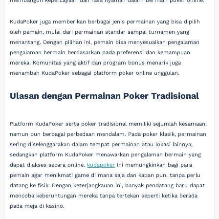
membangun kepercayaan dan rasa nyaman dalam bermain poker online.
KudaPoker juga memberikan berbagai jenis permainan yang bisa dipilih
oleh pemain, mulai dari permainan standar sampai turnamen yang
menantang. Dengan pilihan ini, pemain bisa menyesuaikan pengalaman
pengalaman bermain berdasarkan pada preferensi dan kemampuan
mereka. Komunitas yang aktif dan program bonus menarik juga
menambah KudaPoker sebagai platform poker online unggulan.
Ulasan dengan Permainan Poker Tradisional
Platform KudaPoker serta poker tradisional memiliki sejumlah kesamaan,
namun pun berbagai perbedaan mendalam. Pada poker klasik, permainan
sering diselenggarakan dalam tempat permainan atau lokasi lainnya,
sedangkan platform KudaPoker menawarkan pengalaman bermain yang
dapat diakses secara online.
kudapoker
Ini memungkinkan bagi para
pemain agar menikmati game di mana saja dan kapan pun, tanpa perlu
datang ke fisik. Dengan keterjangkauan ini, banyak pendatang baru dapat
mencoba keberuntungan mereka tanpa tertekan seperti ketika berada
pada meja di kasino.