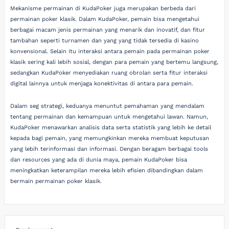
Mekanisme permainan di KudaPoker juga merupakan berbeda dari
permainan poker klasik. Dalam KudaPoker, pemain bisa mengetahui
berbagai macam jenis permainan yang menarik dan inovatif, dan fitur
tambahan seperti turnamen dan yang yang tidak tersedia di kasino
konvensional. Selain itu interaksi antara pemain pada permainan poker
klasik sering kali lebih sosial, dengan para pemain yang bertemu langsung,
sedangkan KudaPoker menyediakan ruang obrolan serta fitur interaksi
digital lainnya untuk menjaga konektivitas di antara para pemain.
Dalam seg strategi, keduanya menuntut pemahaman yang mendalam
tentang permainan dan kemampuan untuk mengetahui lawan. Namun,
KudaPoker menawarkan analisis data serta statistik yang lebih ke detail
kepada bagi pemain, yang memungkinkan mereka membuat keputusan
yang lebih terinformasi dan informasi. Dengan beragam berbagai tools
dan resources yang ada di dunia maya, pemain KudaPoker bisa
meningkatkan keterampilan mereka lebih efisien dibandingkan dalam
bermain permainan poker klasik.