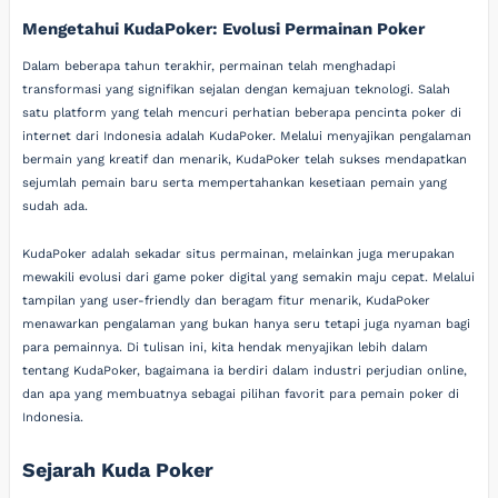
Mengetahui KudaPoker: Evolusi Permainan Poker
Dalam beberapa tahun terakhir, permainan telah menghadapi
transformasi yang signifikan sejalan dengan kemajuan teknologi. Salah
satu platform yang telah mencuri perhatian beberapa pencinta poker di
internet dari Indonesia adalah KudaPoker. Melalui menyajikan pengalaman
bermain yang kreatif dan menarik, KudaPoker telah sukses mendapatkan
sejumlah pemain baru serta mempertahankan kesetiaan pemain yang
sudah ada.
KudaPoker adalah sekadar situs permainan, melainkan juga merupakan
mewakili evolusi dari game poker digital yang semakin maju cepat. Melalui
tampilan yang user-friendly dan beragam fitur menarik, KudaPoker
menawarkan pengalaman yang bukan hanya seru tetapi juga nyaman bagi
para pemainnya. Di tulisan ini, kita hendak menyajikan lebih dalam
tentang KudaPoker, bagaimana ia berdiri dalam industri perjudian online,
dan apa yang membuatnya sebagai pilihan favorit para pemain poker di
Indonesia.
Sejarah Kuda Poker