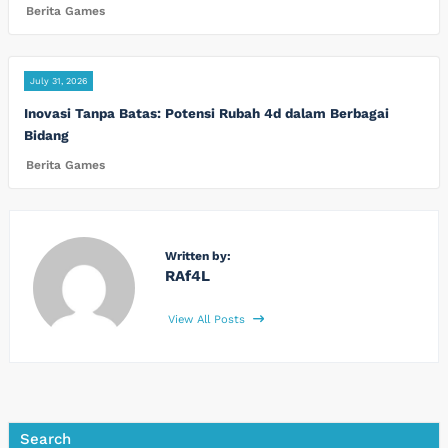
Berita Games
July 31, 2026
Inovasi Tanpa Batas: Potensi Rubah 4d dalam Berbagai
Bidang
Berita Games
Written by:
RAf4L
View All Posts
Search