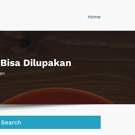
Home
Bisa Dilupakan
kan
Search