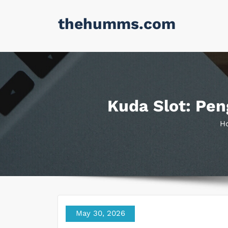
Skip
thehumms.com
to
content
Kuda Slot: Pe
H
May 30, 2026