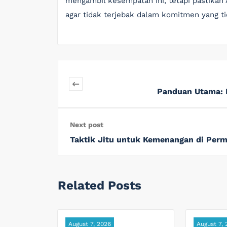
mengambil kesempatan ini, tetapi pastikan
agar tidak terjebak dalam komitmen yang 
Panduan Utama: 
Next post
Taktik Jitu untuk Kemenangan di Perm
Related Posts
August 7, 2026
August 7,