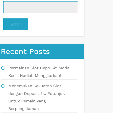
Search
Recent Posts
Permainan Slot Depo 5k: Modal
Kecil, Hadiah Menggiurkan!
Menemukan Kekuatan Slot
dengan Deposit 5k: Petunjuk
untuk Pemain yang
Berpengalaman