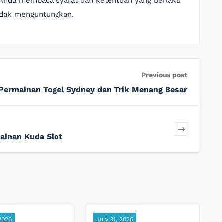
 Anda membaca syarat dan ketentuan yang berlaku
tidak menguntungkan.
Previous post
Permainan Togel Sydney dan Trik Menang Besar
ainan Kuda Slot
 2026
July 31, 2026