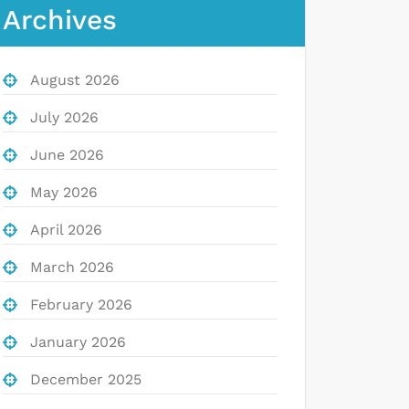
Archives
August 2026
July 2026
June 2026
May 2026
April 2026
March 2026
February 2026
January 2026
December 2025