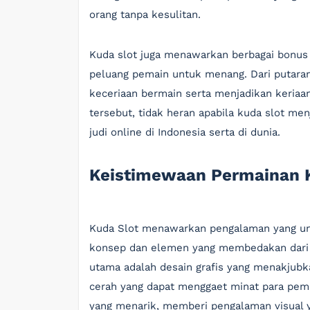
orang tanpa kesulitan.
Kuda slot juga menawarkan berbagai bonus
peluang pemain untuk menang. Dari putaran
keceriaan bermain serta menjadikan keriaan
tersebut, tidak heran apabila kuda slot men
judi online di Indonesia serta di dunia.
Keistimewaan Permainan 
Kuda Slot menawarkan pengalaman yang un
konsep dan elemen yang membedakan dari pe
utama adalah desain grafis yang menakjub
cerah yang dapat menggaet minat para pema
yang menarik, memberi pengalaman visual