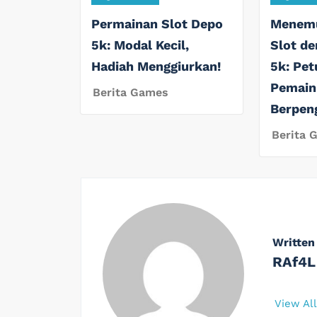
Permainan Slot Depo
Menemu
5k: Modal Kecil,
Slot de
Hadiah Menggiurkan!
5k: Pet
Pemain
Berita Games
Berpen
Berita 
Written
RAf4L
View Al