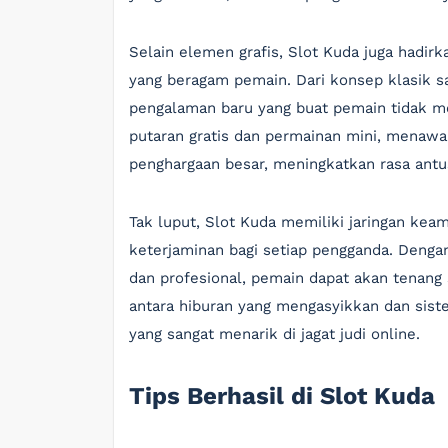
Selain elemen grafis, Slot Kuda juga hadir
yang beragam pemain. Dari konsep klasik 
pengalaman baru yang buat pemain tidak m
putaran gratis dan permainan mini, mena
penghargaan besar, meningkatkan rasa antus
Tak luput, Slot Kuda memiliki jaringan ke
keterjaminan bagi setiap pengganda. Denga
dan profesional, pemain dapat akan tenang 
antara hiburan yang mengasyikkan dan sis
yang sangat menarik di jagat judi online.
Tips Berhasil di Slot Kuda