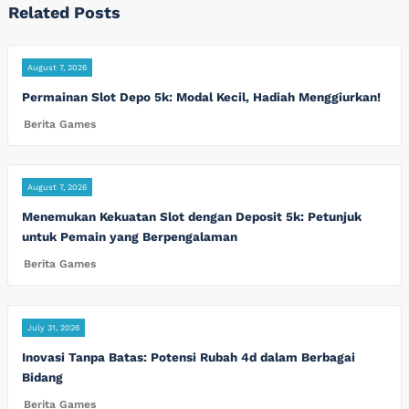
Related Posts
August 7, 2026
Permainan Slot Depo 5k: Modal Kecil, Hadiah Menggiurkan!
Berita Games
August 7, 2026
Menemukan Kekuatan Slot dengan Deposit 5k: Petunjuk
untuk Pemain yang Berpengalaman
Berita Games
July 31, 2026
Inovasi Tanpa Batas: Potensi Rubah 4d dalam Berbagai
Bidang
Berita Games