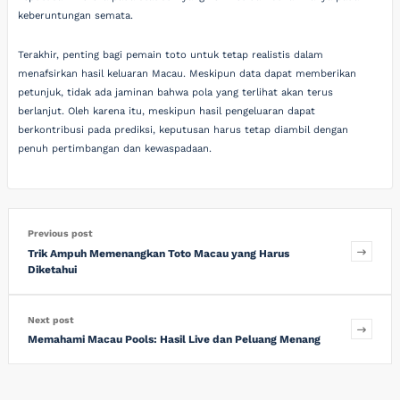
keberuntungan semata.
Terakhir, penting bagi pemain toto untuk tetap realistis dalam
menafsirkan hasil keluaran Macau. Meskipun data dapat memberikan
petunjuk, tidak ada jaminan bahwa pola yang terlihat akan terus
berlanjut. Oleh karena itu, meskipun hasil pengeluaran dapat
berkontribusi pada prediksi, keputusan harus tetap diambil dengan
penuh pertimbangan dan kewaspadaan.
Previous post
Trik Ampuh Memenangkan Toto Macau yang Harus
Diketahui
Next post
Memahami Macau Pools: Hasil Live dan Peluang Menang