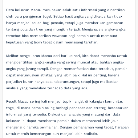
Data keluaran Macau merupakan salah satu informasi yang dinantikan
oleh para penggemar togel. Setiap hasil angka yang dikeluarkan tidak
hanya menjadi acuan bagi pemain, tetapi juga memberikan gambaran
tentang pola dan tren yang mungkin terjadi. Menganalisis angka-angka
tersebut bisa memberikan wawasan bagi pemain untuk membuat
keputusan yang lebih tepat dalam memasang taruhan.
Melihat pengeluaran Macau dari hari ke hari, kita dapat mencoba untuk
mengidentifikasi angka-angka yang sering muncul atau bahkan angka-
angka yang jarang tampil. Dengan memanfaatkan data tersebut, pemain
dapat merumuskan strategi yang lebih baik. Hal ini penting, karena
perjudian bukan hanya soal keberuntungan, tetapi juga melibatkan
analisis yang mendalam terhadap data yang ada.
Result Macau sering kali menjadi topik hangat di kalangan komunitas
togel, di mana pemain saling berbagi pendapat dan strategi berdasarkan
informasi yang tersedia. Diskusi dan analisis yang matang dari data
keluaran ini dapat membantu pemain dalam memahami lebih jauh
mengenai dinamika permainan. Dengan pemahaman yang tepat, harapan
untuk meraih kemenangan pun menjadi lebih realistis.