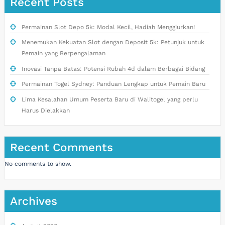
Recent Posts
Permainan Slot Depo 5k: Modal Kecil, Hadiah Menggiurkan!
Menemukan Kekuatan Slot dengan Deposit 5k: Petunjuk untuk
Pemain yang Berpengalaman
Inovasi Tanpa Batas: Potensi Rubah 4d dalam Berbagai Bidang
Permainan Togel Sydney: Panduan Lengkap untuk Pemain Baru
Lima Kesalahan Umum Peserta Baru di Walitogel yang perlu
Harus Dielakkan
Recent Comments
No comments to show.
Archives