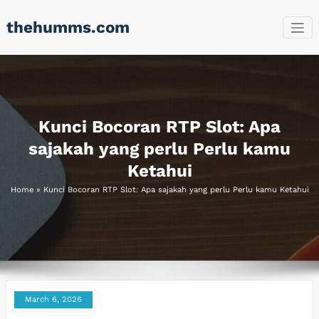
Skip
thehumms.com
to
content
Kunci Bocoran RTP Slot: Apa
sajakah yang perlu Perlu kamu
Ketahui
Home
»
Kunci Bocoran RTP Slot: Apa sajakah yang perlu Perlu kamu Ketahui
March 6, 2026