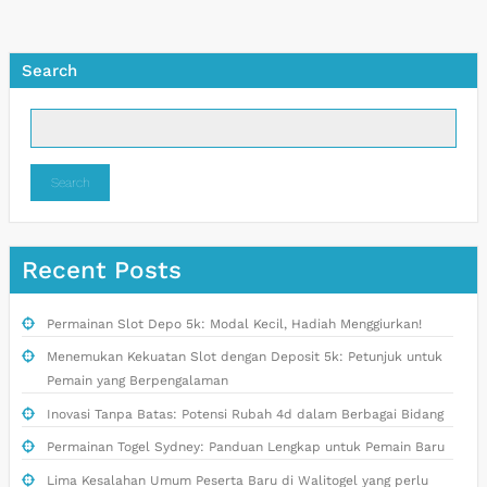
Search
Search
Recent Posts
Permainan Slot Depo 5k: Modal Kecil, Hadiah Menggiurkan!
Menemukan Kekuatan Slot dengan Deposit 5k: Petunjuk untuk
Pemain yang Berpengalaman
Inovasi Tanpa Batas: Potensi Rubah 4d dalam Berbagai Bidang
Permainan Togel Sydney: Panduan Lengkap untuk Pemain Baru
Lima Kesalahan Umum Peserta Baru di Walitogel yang perlu