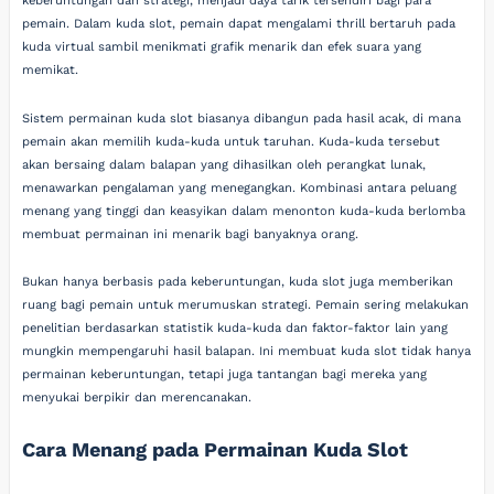
keberuntungan dan strategi, menjadi daya tarik tersendiri bagi para
pemain. Dalam kuda slot, pemain dapat mengalami thrill bertaruh pada
kuda virtual sambil menikmati grafik menarik dan efek suara yang
memikat.
Sistem permainan kuda slot biasanya dibangun pada hasil acak, di mana
pemain akan memilih kuda-kuda untuk taruhan. Kuda-kuda tersebut
akan bersaing dalam balapan yang dihasilkan oleh perangkat lunak,
menawarkan pengalaman yang menegangkan. Kombinasi antara peluang
menang yang tinggi dan keasyikan dalam menonton kuda-kuda berlomba
membuat permainan ini menarik bagi banyaknya orang.
Bukan hanya berbasis pada keberuntungan, kuda slot juga memberikan
ruang bagi pemain untuk merumuskan strategi. Pemain sering melakukan
penelitian berdasarkan statistik kuda-kuda dan faktor-faktor lain yang
mungkin mempengaruhi hasil balapan. Ini membuat kuda slot tidak hanya
permainan keberuntungan, tetapi juga tantangan bagi mereka yang
menyukai berpikir dan merencanakan.
Cara Menang pada Permainan Kuda Slot