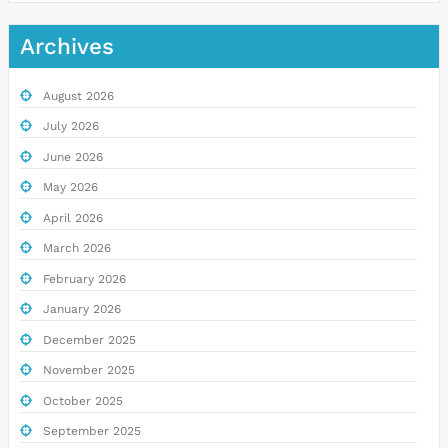
Archives
August 2026
July 2026
June 2026
May 2026
April 2026
March 2026
February 2026
January 2026
December 2025
November 2025
October 2025
September 2025