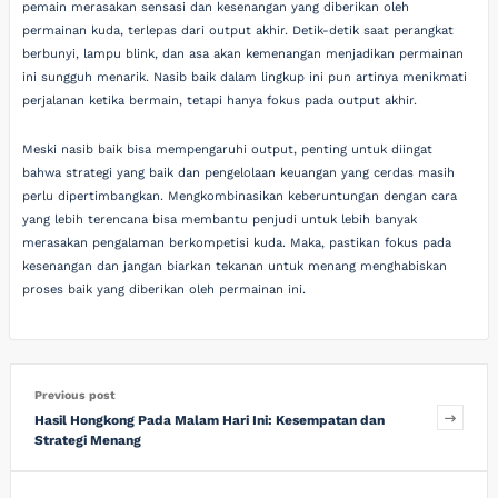
pemain merasakan sensasi dan kesenangan yang diberikan oleh
permainan kuda, terlepas dari output akhir. Detik-detik saat perangkat
berbunyi, lampu blink, dan asa akan kemenangan menjadikan permainan
ini sungguh menarik. Nasib baik dalam lingkup ini pun artinya menikmati
perjalanan ketika bermain, tetapi hanya fokus pada output akhir.
Meski nasib baik bisa mempengaruhi output, penting untuk diingat
bahwa strategi yang baik dan pengelolaan keuangan yang cerdas masih
perlu dipertimbangkan. Mengkombinasikan keberuntungan dengan cara
yang lebih terencana bisa membantu penjudi untuk lebih banyak
merasakan pengalaman berkompetisi kuda. Maka, pastikan fokus pada
kesenangan dan jangan biarkan tekanan untuk menang menghabiskan
proses baik yang diberikan oleh permainan ini.
Previous post
Hasil Hongkong Pada Malam Hari Ini: Kesempatan dan
Strategi Menang