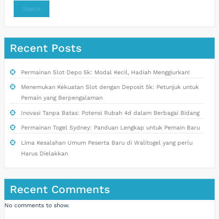
Search
Recent Posts
Permainan Slot Depo 5k: Modal Kecil, Hadiah Menggiurkan!
Menemukan Kekuatan Slot dengan Deposit 5k: Petunjuk untuk
Pemain yang Berpengalaman
Inovasi Tanpa Batas: Potensi Rubah 4d dalam Berbagai Bidang
Permainan Togel Sydney: Panduan Lengkap untuk Pemain Baru
Lima Kesalahan Umum Peserta Baru di Walitogel yang perlu
Harus Dielakkan
Recent Comments
No comments to show.