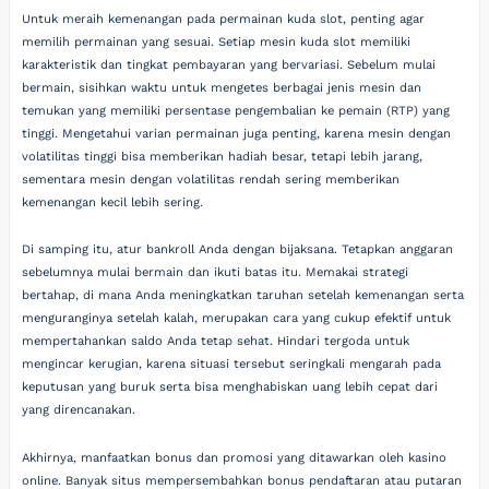
Untuk meraih kemenangan pada permainan kuda slot, penting agar
memilih permainan yang sesuai. Setiap mesin kuda slot memiliki
karakteristik dan tingkat pembayaran yang bervariasi. Sebelum mulai
bermain, sisihkan waktu untuk mengetes berbagai jenis mesin dan
temukan yang memiliki persentase pengembalian ke pemain (RTP) yang
tinggi. Mengetahui varian permainan juga penting, karena mesin dengan
volatilitas tinggi bisa memberikan hadiah besar, tetapi lebih jarang,
sementara mesin dengan volatilitas rendah sering memberikan
kemenangan kecil lebih sering.
Di samping itu, atur bankroll Anda dengan bijaksana. Tetapkan anggaran
sebelumnya mulai bermain dan ikuti batas itu. Memakai strategi
bertahap, di mana Anda meningkatkan taruhan setelah kemenangan serta
menguranginya setelah kalah, merupakan cara yang cukup efektif untuk
mempertahankan saldo Anda tetap sehat. Hindari tergoda untuk
mengincar kerugian, karena situasi tersebut seringkali mengarah pada
keputusan yang buruk serta bisa menghabiskan uang lebih cepat dari
yang direncanakan.
Akhirnya, manfaatkan bonus dan promosi yang ditawarkan oleh kasino
online. Banyak situs mempersembahkan bonus pendaftaran atau putaran