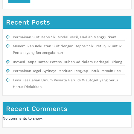
Recent Posts
Permainan Slot Depo 5k: Modal Kecil, Hadiah Menggiurkan!
Menemukan Kekuatan Slot dengan Deposit 5k: Petunjuk untuk
Pemain yang Berpengalaman
Inovasi Tanpa Batas: Potensi Rubah 4d dalam Berbagai Bidang
Permainan Togel Sydney: Panduan Lengkap untuk Pemain Baru
Lima Kesalahan Umum Peserta Baru di Walitogel yang perlu
Harus Dielakkan
Recent Comments
No comments to show.