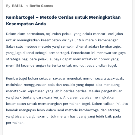
By
RAf4L
In
Berita Games
Kembartogel – Metode Cerdas untuk Meningkatkan
Kesempatan Anda
Dalam alam permainan, sejumlah pelaku yang selalu mencari-cari jalan
untuk meningkatkan kesempatan dirinya untuk meraih kemenangan.
Salah satu metode metode yang semakin dikenal adalah kembartogel,
yang juga dikenal sebagai kembartogel. Pendekatan ini menawarkan gaya
strategis bagi para pelaku supaya dapat memanfaatkan nomor yang
memiliki kecenderungan tertentu untuk muncul pada undian togel.
Kembartogel bukan sekadar sekadar menebak nomor secara acak-acak,
melainkan menggunakan pola dan analisis yang dapat bisa menolong
menetapkan keputusan yang lebih cerdas cerdas. Melalui pengetahuan
yang baik tentang cara-cara kerja, Anda semua bisa meningkatkan
kesempatan untuk memenangkan permainan togel. Dalam tulisan ini, kita
hendak mengupas lebih dalam soal metode kembartogel dan strategi
yang bisa anda gunakan untuk meraih hasil yang yang lebih baik pada
permainan.