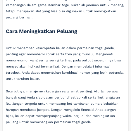
kemenangan dalam game. Kembar togel bukanlah jaminan untuk menang,
tetapi merupakan alat yang bisa bisa digunakan untuk meningkatkan
peluang bermain.
Cara Meningkatkan Peluang
Untuk menambah kesempatan kalian dalam permainan togel ganda,
penting agar memahami corak serta tren yang muncul. Mengamati
nomor-nomor yang sering sering terlihat pada output sebelumnya bisa
menyediakan indikasi bermanfaat. Dengan mempelajari informasi
tersebut, Anda dapat menentukan kombinasi nomor yang lebih potensial
untuk taruhan kalian.
Selanjutnya, manajemen keuangan yang amat penting. Aturlah berapa
banyak uang Anda siap dalam berjudi di setiap kali serta ikuti anggaran
itu. Jangan tergoda untuk memasang bet tambahan cuma disebabkan
harapan mendapat jackpot. Dengan mengelola finansial Anda dengan
bijak, kalian dapat memperpanjang waktu berjudi dan meningkatkan
peluang untuk memenangkan permainan togel ganda.