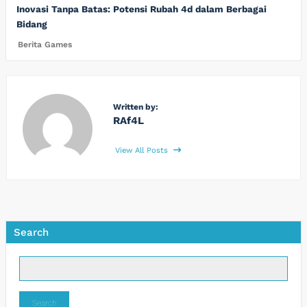
Inovasi Tanpa Batas: Potensi Rubah 4d dalam Berbagai
Bidang
Berita Games
Written by:
RAf4L
View All Posts
Search
Search