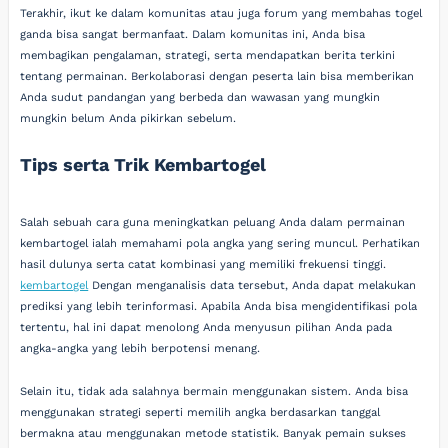
Terakhir, ikut ke dalam komunitas atau juga forum yang membahas togel
ganda bisa sangat bermanfaat. Dalam komunitas ini, Anda bisa
membagikan pengalaman, strategi, serta mendapatkan berita terkini
tentang permainan. Berkolaborasi dengan peserta lain bisa memberikan
Anda sudut pandangan yang berbeda dan wawasan yang mungkin
mungkin belum Anda pikirkan sebelum.
Tips serta Trik Kembartogel
Salah sebuah cara guna meningkatkan peluang Anda dalam permainan
kembartogel ialah memahami pola angka yang sering muncul. Perhatikan
hasil dulunya serta catat kombinasi yang memiliki frekuensi tinggi.
kembartogel
Dengan menganalisis data tersebut, Anda dapat melakukan
prediksi yang lebih terinformasi. Apabila Anda bisa mengidentifikasi pola
tertentu, hal ini dapat menolong Anda menyusun pilihan Anda pada
angka-angka yang lebih berpotensi menang.
Selain itu, tidak ada salahnya bermain menggunakan sistem. Anda bisa
menggunakan strategi seperti memilih angka berdasarkan tanggal
bermakna atau menggunakan metode statistik. Banyak pemain sukses