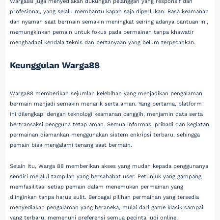
Warga88 juga menyediakan dukungan pelanggan yang responsif dan
profesional, yang selalu membantu kapan saja diperlukan. Rasa keamanan
dan nyaman saat bermain semakin meningkat seiring adanya bantuan ini,
memungkinkan pemain untuk fokus pada permainan tanpa khawatir
menghadapi kendala teknis dan pertanyaan yang belum terpecahkan.
Keunggulan Warga88
Warga88 memberikan sejumlah kelebihan yang menjadikan pengalaman
bermain menjadi semakin menarik serta aman. Yang pertama, platform
ini dilengkapi dengan teknologi keamanan canggih, menjamin data serta
bertransaksi pengguna tetap aman. Semua informasi pribadi dan kegiatan
permainan diamankan menggunakan sistem enkripsi terbaru, sehingga
pemain bisa mengalami tenang saat bermain.
Selain itu, Warga 88 memberikan akses yang mudah kepada penggunanya
sendiri melalui tampilan yang bersahabat user. Petunjuk yang gampang
memfasilitasi setiap pemain dalam menemukan permainan yang
diinginkan tanpa harus sulit. Berbagai pilihan permainan yang tersedia
menyediakan pengalaman yang beraneka, mulai dari game klasik sampai
yang terbaru, memenuhi preferensi semua pecinta judi online.