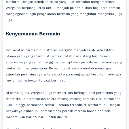
platform. Dengan demikian tekad yang kuat terhadap mengamankan;
Warga 88 berjuang keras untuk menjadi pilihan pilihan bagi para pemain
menginginkan ingin pengalaman bermain yang menghibur menghibur juga
juga .
Kenyamanan Bermain
Kenikmatan bermain di platform Warga88 menjadi salah satu faktor
utama yaitu yang membuat pemain betah dan datang lagi. Desain
antarmuka yang ramah pengguna menciptakan pengalaman bermain yang
mulus dan menyenangkan. Pemain dapat secara mudah menavigasi
sejumlah permainan yang tersedia tanpa menghadapi kesulitan, sehingga
menambah enjoyability saat bermain.
Di samping itu, Warga88 juga memberikan berbagai opsi permainan yang
dapat dipilih berdasarkan selera masing-masing pemain. Dari permainan
klasik hingga permainan terbaru, semua tersedia di platform ini. Dengan
banyaknya pilihan ini, pemain tidak pernah merasa bosan dan selalu
menemukan hal-hal baru untuk diikuti.