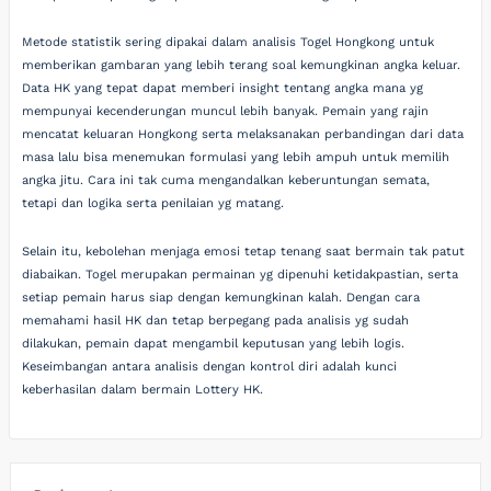
Metode statistik sering dipakai dalam analisis Togel Hongkong untuk
memberikan gambaran yang lebih terang soal kemungkinan angka keluar.
Data HK yang tepat dapat memberi insight tentang angka mana yg
mempunyai kecenderungan muncul lebih banyak. Pemain yang rajin
mencatat keluaran Hongkong serta melaksanakan perbandingan dari data
masa lalu bisa menemukan formulasi yang lebih ampuh untuk memilih
angka jitu. Cara ini tak cuma mengandalkan keberuntungan semata,
tetapi dan logika serta penilaian yg matang.
Selain itu, kebolehan menjaga emosi tetap tenang saat bermain tak patut
diabaikan. Togel merupakan permainan yg dipenuhi ketidakpastian, serta
setiap pemain harus siap dengan kemungkinan kalah. Dengan cara
memahami hasil HK dan tetap berpegang pada analisis yg sudah
dilakukan, pemain dapat mengambil keputusan yang lebih logis.
Keseimbangan antara analisis dengan kontrol diri adalah kunci
keberhasilan dalam bermain Lottery HK.