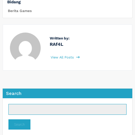
Bidang
Berita Games
Written by:
RAf4L
View All Posts
Search
Search