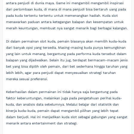
antara penjudi di dunia maya. Game ini mengambil mengambil inspirasi
dari perlombaan kuda, di mana di mana penjudi bisa bertaruh uang pada
pada kuda tertentu tertentu untuk memenangkan hadiah. Kuda slot
menawarkan paduan antara ketegangan balapan dan kesempatan untuk
meraih keuntungan, membuat nya sangat menarik bagi berbagai kalangan.
Di dalam permainan slot kuda, pemain biasanya akan memilih kuda-kuda
dari banyak opsi yang tersedia. Masing-masing kuda punya kemungkinan
yang lain untuk menang, bergantung pada performa kuda tersebut dalam
balapan yang dijadwalkan. Selain itu jug, terdapat bermacam-macam jenis
bet yang bisa dipilih oleh pemain, dari bet sederhana hingga taruhan yang
lebih lebih, agar para penjudi dapat menyesuaikan strategi taruhan
mereka sesuai preferensi.
Keberhasilan dalam permainan ini tidak hanya saja bergantung pada
faktor keberuntungan, melainkan juga pada pengetahuan perihal kuda-
kuda, dan analisis data sebelumnya. Melalui belajar dari statistik dan
kinerja kuda-kuda, pemain dapat mengambil pilihan yang lebih tepat
dalam berjudi. Hal ini menjadikan kuda slot sebagai gabungan yang sangat
menarik antara entertainment dan strategi.