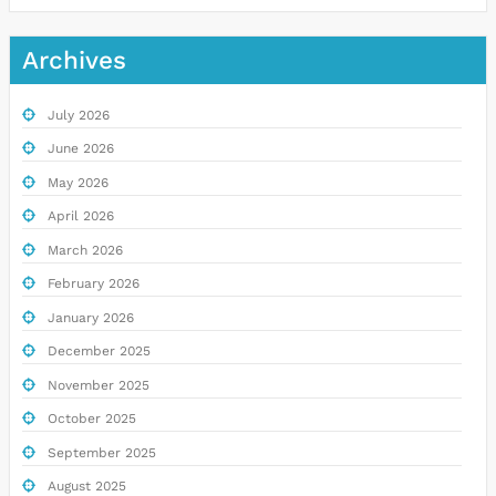
Archives
July 2026
June 2026
May 2026
April 2026
March 2026
February 2026
January 2026
December 2025
November 2025
October 2025
September 2025
August 2025