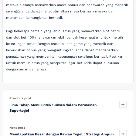
mereka biasanya menawarkan aneka bonus dan penawaran yang menarik,
sehingga anda dapat mengoptimalkan masa bermain mereka dan
menambah kemungkinan berhasil.
Bagi beberapa pemain yang lebih, situs yang menawarkan slot bet 200
dan slot bet 400 menawarkan lebih banyak kesempatan untuk meraih
keuntungan besar. Dengan aneka pilihan game yang menarik dan
kemudahan bonus yang menguntungkan, anda dapat mendapatkan
pengalaman yang memberikan kesenangan sekaligus berhasil. Pastikan
untuk memilih situs yang bereputasi agar bet Anda dapat dilakukan
dengan aman dan aman.
Previous post
Lima Tahap Menu untuk Sukses dalam Permainan
Supertogel
Next post
Mendapatkan Besar dengan Kawan Togel:: Strategi Ampuh