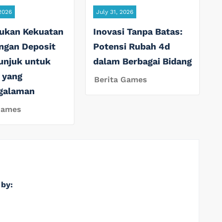
 2026
July 31, 2026
kan Kekuatan
Inovasi Tanpa Batas:
ngan Deposit
Potensi Rubah 4d
unjuk untuk
dalam Berbagai Bidang
 yang
Berita Games
galaman
Games
 by: