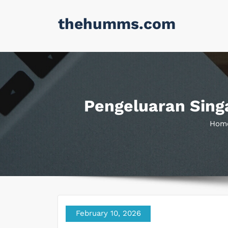
Skip
thehumms.com
to
content
Pengeluaran Singa
Hom
February 10, 2026