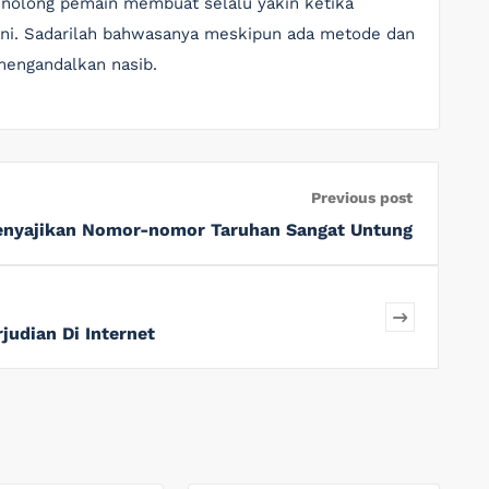
menolong pemain membuat selalu yakin ketika
 ini. Sadarilah bahwasanya meskipun ada metode dan
mengandalkan nasib.
Previous post
Menyajikan Nomor-nomor Taruhan Sangat Untung
udian Di Internet