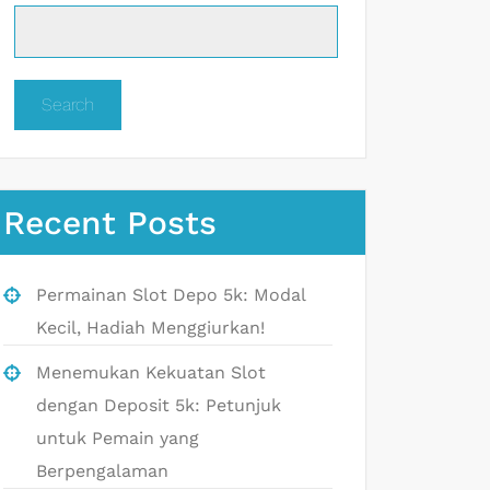
Search
Recent Posts
Permainan Slot Depo 5k: Modal
Kecil, Hadiah Menggiurkan!
Menemukan Kekuatan Slot
dengan Deposit 5k: Petunjuk
untuk Pemain yang
Berpengalaman