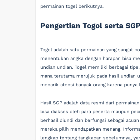
permainan togel berikutnya.
Pengertian Togol serta SG
Togol adalah satu permainan yang sangat po
menentukan angka dengan harapan bisa men
undian undian. Togel memiliki berbagai tipe
mana terutama merujuk pada hasil undian u
menarik atensi banyak orang karena punya
Hasil SGP adalah data resmi dari permainan
bisa diakses oleh para peserta maupun pec
berhasil diundi dan berfungsi sebagai acu
mereka pilih mendapatkan menang. Informa
lengkap tentang tangkapan sebelumnya, ya