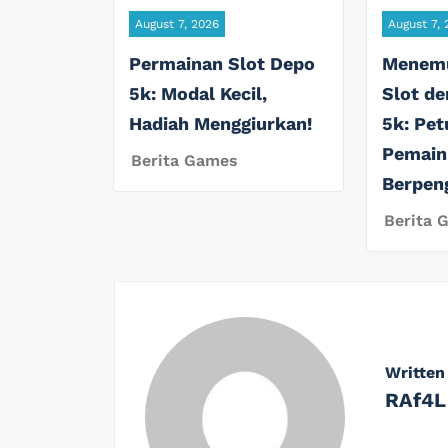
August 7, 2026
August 7,
Permainan Slot Depo
Menemu
5k: Modal Kecil,
Slot de
Hadiah Menggiurkan!
5k: Pet
Pemain
Berita Games
Berpen
Berita 
Written
RAf4L