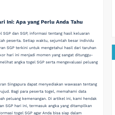
ri Ini: Apa yang Perlu Anda Tahu
l SGP dan SGP, informasi tentang hasil keluaran
lah peserta. Setiap waktu, sejumlah besar individu
n SGP terkini untuk mengetahui hasil dari taruhan
kor hari ini menjadi momen yang sangat ditunggu-
 melihat angka togel SGP serta mengevaluasi peluang
uaran Singapura dapat menyediakan wawasan tentang
ujud. Bagi para peserta togel, memahami data
ah peluang kemenangan. Di artikel ini, kami hendak
an SGP hari ini, termasuk angka yang ditampilkan
formasi togel SGP agar Anda bisa siap dalam