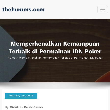
Skip
thehumms.com
to
content
Memperkenalkan Kemampuan
Terbaik di Permainan IDN Poker
Home
»
Memperkenalkan Kemampuan Terbaik di Permainan IDN Poker
February 25, 2026
By
RAf4L
In
Berita Games