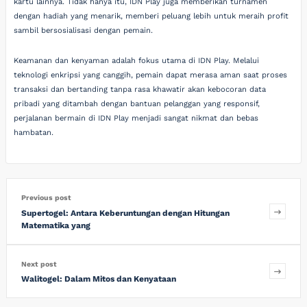
kartu lainnya. Tidak hanya itu, IDN Play juga memberikan turnamen
dengan hadiah yang menarik, memberi peluang lebih untuk meraih profit
sambil bersosialisasi dengan pemain.
Keamanan dan kenyaman adalah fokus utama di IDN Play. Melalui
teknologi enkripsi yang canggih, pemain dapat merasa aman saat proses
transaksi dan bertanding tanpa rasa khawatir akan kebocoran data
pribadi yang ditambah dengan bantuan pelanggan yang responsif,
perjalanan bermain di IDN Play menjadi sangat nikmat dan bebas
hambatan.
Previous post
Supertogel: Antara Keberuntungan dengan Hitungan
Matematika yang
Next post
Walitogel: Dalam Mitos dan Kenyataan