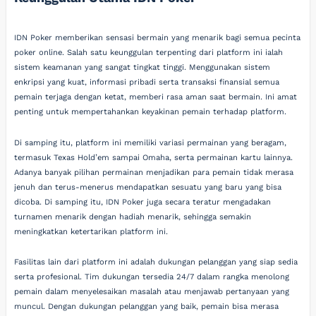
IDN Poker memberikan sensasi bermain yang menarik bagi semua pecinta
poker online. Salah satu keunggulan terpenting dari platform ini ialah
sistem keamanan yang sangat tingkat tinggi. Menggunakan sistem
enkripsi yang kuat, informasi pribadi serta transaksi finansial semua
pemain terjaga dengan ketat, memberi rasa aman saat bermain. Ini amat
penting untuk mempertahankan keyakinan pemain terhadap platform.
Di samping itu, platform ini memiliki variasi permainan yang beragam,
termasuk Texas Hold’em sampai Omaha, serta permainan kartu lainnya.
Adanya banyak pilihan permainan menjadikan para pemain tidak merasa
jenuh dan terus-menerus mendapatkan sesuatu yang baru yang bisa
dicoba. Di samping itu, IDN Poker juga secara teratur mengadakan
turnamen menarik dengan hadiah menarik, sehingga semakin
meningkatkan ketertarikan platform ini.
Fasilitas lain dari platform ini adalah dukungan pelanggan yang siap sedia
serta profesional. Tim dukungan tersedia 24/7 dalam rangka menolong
pemain dalam menyelesaikan masalah atau menjawab pertanyaan yang
muncul. Dengan dukungan pelanggan yang baik, pemain bisa merasa