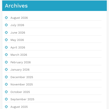
Archives
August 2026
July 2026
June 2026
May 2026
April 2026
March 2026
February 2026
January 2026
December 2025
November 2025
October 2025
September 2025
August 2025