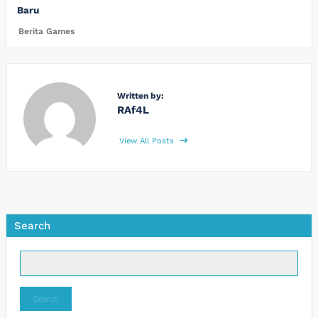
Baru
Berita Games
Written by:
RAf4L
View All Posts
Search
Search