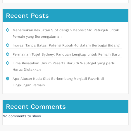
Recent Posts
Menemukan Kekuatan Slot dengan Deposit 5k: Petunjuk untuk
Pemain yang Berpengalaman
Inovasi Tanpa Batas: Potensi Rubah 4d dalam Berbagai Bidang
Permainan Togel Sydney: Panduan Lengkap untuk Pemain Baru
Lima Kesalahan Umum Peserta Baru di Walitogel yang perlu
Harus Dielakkan
Apa Alasan Kuda Slot Berkembang Menjadi Favorit di
Lingkungan Pemain
Recent Comments
No comments to show.