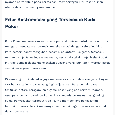
nyaman serta fokus pada permainan, mempertegas IDN Poker pilihan
utama dalam bermain poker online.
Fitur Kustomisasi yang Tersedia di Kuda
Poker
Kuda Poker menawarkan sejumlah opsi kustomisasi untuk pemain untuk
mengatur pengalaman bermain mereka sesuai dengan selera individu.
Para pemain dapat mengubah penampilan antarmuka game, termasuk
ukuran dan jenis kartu, skema warna, serta tata letak meja. Melalui opsi
ini, tiap pemain dapat menciptakan suasana yang jauh lebih nyaman serta
sesuai pada gaya mereka sendiri.
Di samping itu, Kudapoker juga menawarkan opsi dalam menyetel tingkat
taruhan serta jenis game yang ingin dijalankan. Para pemain dapat
tentukan antara beragam jenis game poker yang ada serta turnamen,
agar para pemain dapat berkonsentrasi kepada permainan yang paling
sukai. Penyesuaian tersebut tidak cuma memperkaya pengalaman
bermain mereka, tetapi memungkinkan pemain agar merasa semakin aktif
dalam permainan.